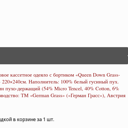
овое кассетное одеяло с бортиком «Queen Down Grass-
220×240см. Наполнитель: 100% белый гусиный пух.
ин пухо-держащий (54% Micro Tencel, 40% Cotton, 6%
изводство: ТМ «German Grass» («Герман Грасс»), Австрия
идкой в корзине за 1 шт.