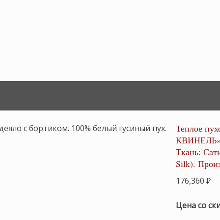
Теплое пух
КВИНЕЛЬ» 
Ткань: Сат
Silk). Про
176,360
₽
Цена со ск