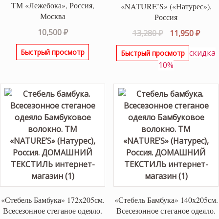
ТМ «Лежебока», Россия,
«NATURE’S» («Натурес»),
Москва
Россия
10,500
₽
Первоначаль
Теку
13,280
₽
11,950
₽
цена
цена
Быстрый просмотр
скидка
Быстрый просмотр
составляла
11,95
10%
13,280 ₽.
«Стебель Бамбука» 172х205см.
«Стебель Бамбука» 140х205см.
Всесезонное стеганое одеяло.
Всесезонное стеганое одеяло.