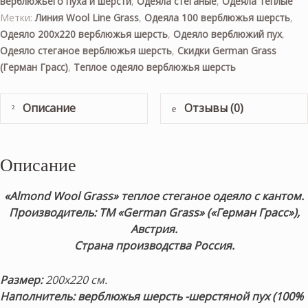
верблюжьего пуха и шерсти
,
Одеяла стеганые
,
Одеяла теплые
Метки:
Линия Wool Line Grass
,
Одеяла 100 верблюжья шерсть
,
Одеяло 200х220 верблюжья шерсть
,
Одеяло верблюжий пух
,
Одеяло стеганое верблюжья шерсть
,
Скидки German Grass
(Герман Грасс)
,
Теплое одеяло верблюжья шерсть
Описание
Отзывы (0)
Описание
«Almond Wool Grass
» теплое стеганое одеяло с кантом.
Производитель: ТМ «German Grass» («Герман Грасс»),
Австрия.
Страна производства Россия.
Размер:
200х220 см.
Наполнитель: верблюжья шерсть -шерстяной пух (100%