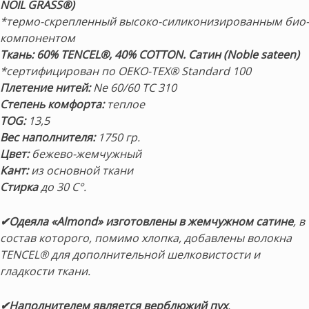
NOIL GRASS®)
*термо-скрепленный высоко-силиконизированным био-
компонентом
Ткань: 60% TENCEL®, 40% COTTON. Сатин (Noble sateen)
*
сертифицирован по OEKO-TEX® Standard 100
Плетение нитей:
Ne 60/60 TC 310
Степень комфорта:
теплое
TOG:
13,5
Вес наполнителя:
1750 гр.
Цвет:
бежево-жемчужный
Кант:
из основной ткани
Стирка
до 30 С°.
✔Одеяла «Almond» изготовлены в жемчужном сатине
, в
состав которого, помимо хлопка, добавлены волокна
TENCEL® для дополнительной шелковистости и
гладкости ткани.
✔Наполнителем является верблюжий пух
,