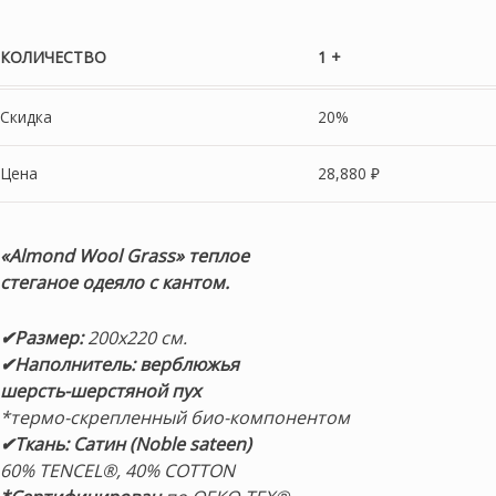
КОЛИЧЕСТВО
1 +
Скидка
20%
Цена
28,880
₽
«Almond Wool Grass
» теплое
стеганое одеяло
с кантом.
✔Размер:
200х220 см.
✔Наполнитель: верблюжья
шерсть-
шерстяной пух
*термо-скрепленный био-компонентом
✔Ткань: Сатин (Noble sateen)
60% TENCEL®, 40% COTTON