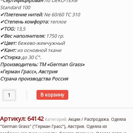
*Сертифицирован
по OEKO-TEX®
Standard 100
✔Плетение нитей:
Ne 60/60 TC 310
✔Степень комфорта:
теплое
✔TOG:
13,5
✔Вес наполнителя:
1750 гр.
✔Цвет:
бежево-жемчужный
✔Кант:
из основной ткани
✔Стирка
до 30 С°.
Производитель: ТМ «German Grass»
«Герман Грасс», Австрия
Страна производства Россия
Количество товара Одеяло верблюжий пух. «Almond Wool
В корзину
Артикул:
64142
Категорий:
Акции / Распродажа
,
Одеяла
"German Grass" ("Герман Грасс"), Австрия
,
Одеяла из