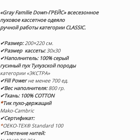
«Gray Familie Down-ГРЕЙС»
всесезонное
пуховое кассетное одеяло
ручной работы категории CLASSIC.
✔Размер:
200×220 см.
✔Размер кассеты:
30х30
✔Наполнитель: 100% серый
гусиный пух Тулузской породы
категории «ЭКСТРА»
✔
Fill Power
не менее 700 ед.
✔Вес наполнителя:
800 гр.
✔Ткань: 100% COTTON
*
Тик пухо-держащий
Mako-Cambric
✔Сертификат:
*
OEKO-TEX® Standard 100
✔Плетение нитей: