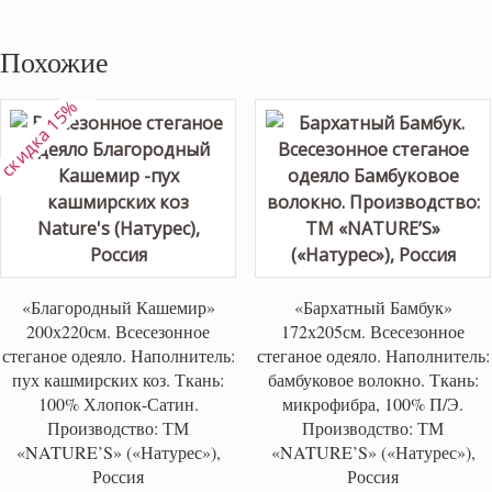
Похожие
скидка 15%
«Благородный Кашемир»
«Бархатный Бамбук»
200х220см. Всесезонное
172х205см. Всесезонное
стеганое одеяло. Наполнитель:
стеганое одеяло. Наполнитель:
пух кашмирских коз. Ткань:
бамбуковое волокно. Ткань:
100% Хлопок-Сатин.
микрофибра, 100% П/Э.
Производство: ТМ
Производство: ТМ
«NATURE’S» («Натурес»),
«NATURE’S» («Натурес»),
Россия
Россия