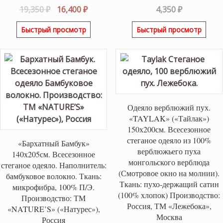
Первоначальная
Текущая
19,350
₽
16,400
₽
4,350
₽
цена
цена:
Быстрый просмотр
Быстрый просмотр
составляла
16,400 ₽.
19,350 ₽.
Одеяло верблюжий пух.
«TAYLAK» («Тайлак»)
150х200см. Всесезонное
стеганое одеяло из 100%
«Бархатный Бамбук»
верблюжьего пуха
140х205см. Всесезонное
монгольского верблюда
стеганое одеяло. Наполнитель:
(Смотровое окно на молнии).
бамбуковое волокно. Ткань:
Ткань: пухо-держащий сатин
микрофибра, 100% П/Э.
(100% хлопок) Производство:
Производство: ТМ
Россия, ТМ «Лежебока»,
«NATURE’S» («Натурес»),
Москва
Россия