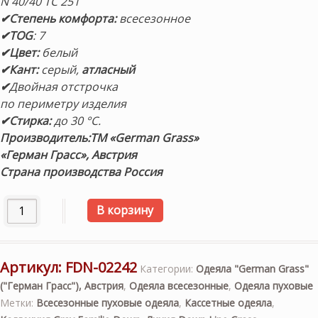
N 40/40 TC 251
✔Степень комфорта:
всесезонное
✔TOG
: 7
✔Цвет:
белый
✔Кант:
серый,
атласный
✔
Двойная отстрочка
по периметру изделия
✔Стирка:
до 30 °С.
Производитель:ТМ «German Grass»
«Герман Грасс», Австрия
Страна производства Россия
Количество товара «Gray Familie Down-ГРЕЙС» 200×220с
В корзину
Артикул:
FDN-02242
Категории:
Одеяла "German Grass"
("Герман Грасс"), Австрия
,
Одеяла всесезонные
,
Одеяла пуховые
Метки:
Всесезонные пуховые одеяла
,
Кассетные одеяла
,