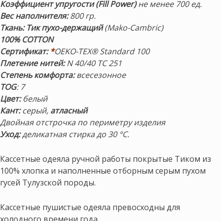
Коэффициент упругости (Fill Power)
не менее 700 ед.
Вес наполнителя:
800 гр.
Ткань: Тик пухо-держащий
(Mako-Cambric)
100% COTTON
Сертификат:
*
OEKO-TEX® Standard 100
Плетение нитей:
N 40/40 TC 251
Степень комфорта:
всесезонное
TOG
: 7
Цвет:
белый
Кант:
серый,
атласный
Двойная отстрочка
по периметру изделия
Уход:
деликатная стирка до 30 °С.
Кассетные одеяла ручной работы покрытые Тиком из
100% хлопка и наполненные отборным серым пухом
гусей Тулузской породы.
Кассетные пушистые одеяла превосходны для
холодного времени года.