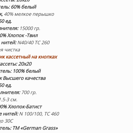
ель: 60% белый
х,
40% мелкое перышко
50 ед.
нителя:
15000 гр.
0% Хлопок -Твил
 нитей:
N40/40 TC 260
ая чистка
к кассетный на кнопках
ассеты: 20х20
тель: 100% белый
х Высшего качества
850
ед.
лнителя:
700 гр.
.5-3 см.
00% Хлопок-Батист
е нитей:
N 100/100, ТС 460
до 30С
ель: ТМ «German Grass»