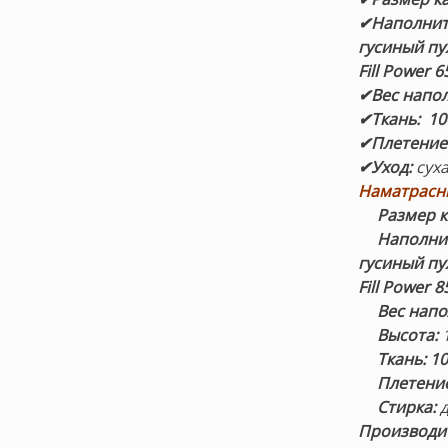
✔Наполнит
гусиный пу
Fill Power 6
✔Вес напол
✔Ткань: 10
✔Плетение
✔Уход:
сух
Наматрасни
Размер к
Наполни
гусиный пу
Fill Power 
Вес напо
Высота:
1
Ткань: 1
Плетени
Стирка:
Производит