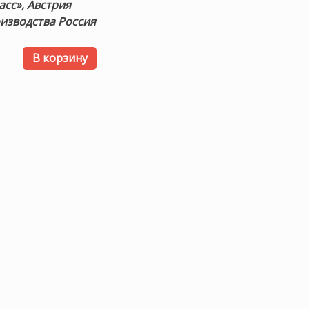
асс», Австрия
изводства Россия
 товара Комплект пуховый «DOUBLE COMFORT GRASS» 200×
В корзину