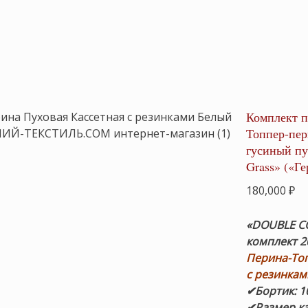
Комплект 
Топпер-пер
гусиный пу
Grass» («Г
180,000
₽
«DOUBLE C
комплект 2
Перина-То
c резинкам
✔Бортик: 1
✔Размер ка