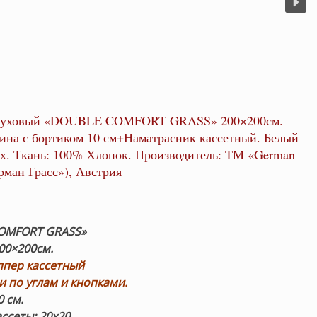
пуховый «DOUBLE COMFORT GRASS» 200×200см.
ина с бортиком 10 см+Наматрасник кассетный. Белый
х. Ткань: 100% Хлопок. Производитель: ТМ «German
ерман Грасс»), Австрия
OMFORT GRASS»
00×200см
.
ппер кассетный
и по углам и кнопками.
0 см.
ссеты: 20х20