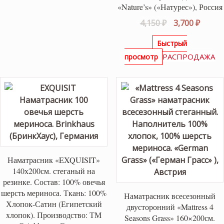
«Nature’s» («Натурес»), Россия
Первоначаль
Текущ
4,150
₽
3,700
₽
цена
цена:
Быстрый
составляла
3,700 ₽
РАСПРОДАЖА
просмотр
4,150 ₽.
Наматрасник «EXQUISIT»
140х200см. стеганый на
резинке. Состав: 100% овечья
шерсть мериноса. Ткань: 100%
Наматрасник всесезонный
Хлопок-Сатин (Египетский
двусторонний «Mattress 4
хлопок). Производство: ТМ
Seasons Grass» 160×200см.