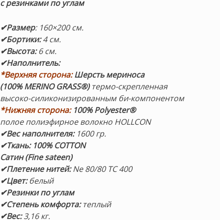
с резинками по углам
✔Размер
: 160×200 см.
✔Бортики:
4 см.
✔Высота:
6 см.
✔Наполнитель:
*Верхняя сторона:
Шерсть мериноса
(100% MERINO GRASS®)
термо-скрепленная
высоко-силиконизированным би-компонентом
*Нижняя сторона:
100% Polyester®
полое полиэфирное волокно HOLLCON
✔Вес наполнителя:
1600 гр.
✔Ткань: 100% COTTON
Сатин (Fine sateen)
✔Плетение нитей:
Ne 80/80 TC 400
✔Цвет:
белый
✔Резинки по углам
✔Степень комфорта:
теплый
✔Вес:
3,16 кг.