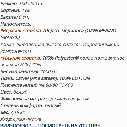
Размер
: 160×200 см.
Бортики:
4 см.
Высота:
6 см.
Наполнитель:
*Верхняя сторона:
Шерсть мериноса (100% MERINO
GRASS®)
термо-скрепленная высоко-силиконизированным би-
компонентом
*Нижняя сторона:
100% Polyester®
полое полиэфирное
волокно HOLLCON
Вес наполнителя:
1600 гр.
Ткань: Сатин (Fine sateen), 100% COTТON
Плетение нитей:
Ne 80/80 TC 400
Цвет:
белый
Фиксация на матрасе:
резинки по углам
Степень комфорта: теплый
Вес:
3,16 кг.
Уход:
сухая чистка
ВИДЕООБЗОР — ПОСМОТРЕТЬ НА YOUTUBE