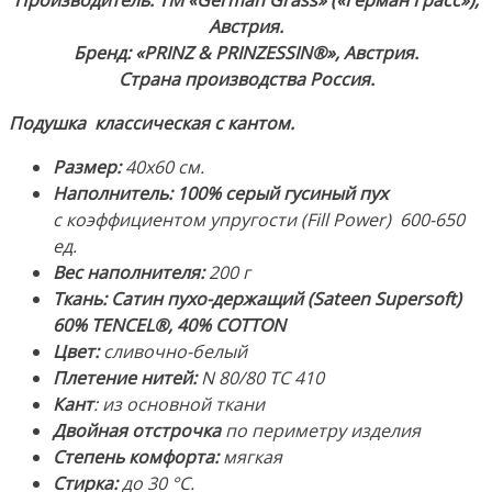
Ткань:
Австрия.
Сатин
Бренд: «PRINZ & PRINZESSIN®», Австрия.
(Sateen
Страна производства Россия.
Supersoft),
60%
Подушка классическая с кантом.
TENCEL®,
Размер:
40х60 см.
40%
Наполнитель: 100% серый гусиный пух
COTTON.
с коэффициентом упругости (Fill Power) 600-650
Производство:
ед.
ТМ
Вес наполнителя:
200 г
«German
Ткань:
Сатин пухо-держащий (Sateen Supersoft)
Grass»
60% TENCEL®, 40% COTTON
(«Герман
Цвет:
сливочно-белый
Грасс»),
Плетение нитей:
N 80/80 TC 410
Австрия
Кант
: из основной ткани
Двойная отстрочка
по периметру изделия
Степень комфорта:
мягкая
Стирка:
до 30 °C.