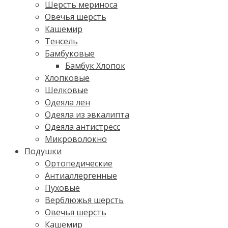
Шерсть мериноса
Овечья шерсть
Кашемир
Тенсель
Бамбуковые
Бамбук Хлопок
Хлопковые
Шелковые
Одеяла лен
Одеяла из эвкалипта
Одеяла антистресс
Микроволокно
Подушки
Ортопедические
Антиаллергенные
Пуховые
Верблюжья шерсть
Овечья шерсть
Кашемир