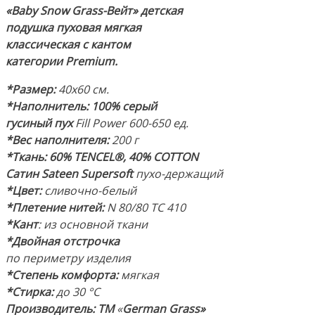
«Baby Snow Grass-Вейт» детская
подушка пуховая мягкая
классическая с кантом
категории Premium.
*Размер:
40х60 см.
*Наполнитель: 100% серый
гусиный пух
Fill Power 600-650 ед.
*Вес наполнителя:
200 г
*Ткань:
60% TENCEL®, 40% COTTON
Сатин Sateen Supersoft
пухо-держащий
*Цвет:
сливочно-белый
*Плетение нитей:
N 80/80 TC 410
*Кант
: из основной ткани
*Двойная отстрочка
по периметру изделия
*Степень комфорта:
мягкая
*Стирка:
до 30 °C
Производитель:
ТМ
«
German Grass»