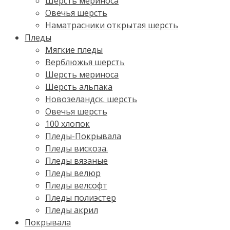
Шерсть мериноса
Овечья шерсть
Наматрасники открытая шерсть
Пледы
Мягкие пледы
Верблюжья шерсть
Шерсть мериноса
Шерсть альпака
Новозеландск. шерсть
Овечья шерсть
100 хлопок
Пледы-Покрывала
Пледы вискоза.
Пледы вязаные
Пледы велюр
Пледы велсофт
Пледы полиэстер
Пледы акрил
Покрывала