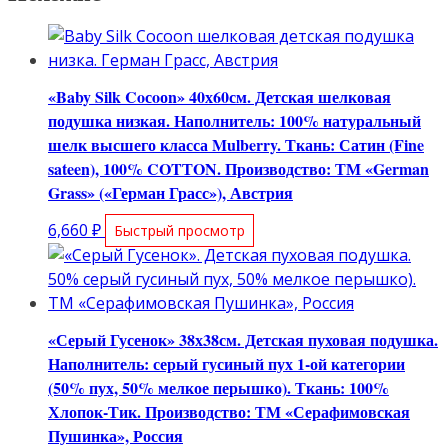
«Baby Silk Coсoоn» 40х60см. Детская шелковая
подушка низкая. Наполнитель: 100% натуральный
шелк высшего класса Mulberry. Ткань: Сатин (Fine
sateen), 100% COTТON. Производство: ТМ «German
Grass» («Герман Грасс»), Австрия
6,660
₽
Быстрый просмотр
«Серый Гусенок» 38х38см. Детская пуховая подушка.
Наполнитель: серый гусиный пух 1-ой категории
(50% пух, 50% мелкое перышко). Ткань: 100%
Хлопок-Тик. Производство: ТМ «Серафимовская
Пушинка», Россия