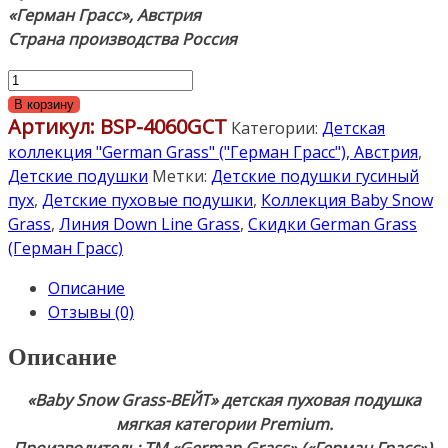
«Герман Грасс», Австрия
Страна производства Россия
Количество
товара
В корзину
Артикул:
BSP-4060GCT
«Baby
Категории:
Детская
Snow
коллекция "German Grass" ("Герман Грасс"), Австрия
,
Grass-
Детские подушки
Метки:
Детские подушки гусиный
ВЕЙТ»
пух
,
Детские пуховые подушки
,
Коллекция Baby Snow
40х60см.
Grass
,
Линия Down Line Grass
,
Скидки German Grass
Детская
(Герман Грасс)
пуховая
Описание
подушка
Отзывы (0)
мягкая.
Наполнитель:
Описание
100%
серый
«Baby Snow Grass-ВЕЙТ» детская пуховая подушка
гусиный
мягкая категории Premium.
пух.
Производитель: ТМ «German Grass» («Герман Грасс»),