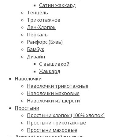
Сатин жаккард
Тенцель
Трикотажное
Лен-Хлопок
Перкаль
Ранфорс (Бязь)
Бамбук
Дизайн
С вышивкой
Жаккард
Наволочки
Наволочки трикотажные
Наволочки махровые
Наволочки из шерсти
Простыни
Простыни хлопок (100% хлопок)
Простыни трикотажные
Простыни махровые