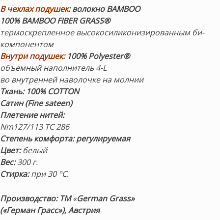
В чехлах подушек
:
волокно BAMBOO
100% BAMBOO FIBER GRASS®
термоскрепленное высокосиликонизированным би-
компонентом
Внутри подушек:
100% Polyester®
объемный наполнитель 4-L
во внутренней наволочке на молнии
Ткань:
100% COTТON
Сатин (Fine sateen)
Плетение нитей:
Nm127/113 TC 286
Степень комфорта: регулируемая
Цвет:
белый
Вес:
300 г.
Стирка:
при 30 °C.
Производство:
ТМ
«
German Grass»
(«Герман Грасс»), Австрия