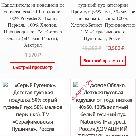
Наполнитель: инновационное
гусиный пух категории
синтетическое 4-L волокно,
Премиум (95% пух, 5% мелкое
100% Polyester®. Ткань:
перышко). Ткань: 100%
Перкаль, 100% Хлопок.
Хлопок-Батист. Производство:
Производство: ТМ «German
ТМ «Серафимовская
Grass» («Герман Грасс»),
Пушинка», Россия
Австрия
Первоначаль
Теку
15,250
₽
13,500
₽
1,570
₽
цена
цена
Быстрый просмотр
составляла
13,50
Быстрый просмотр
15,250 ₽.
скидка 10%