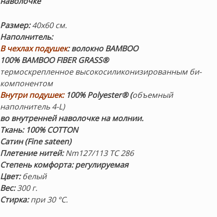
наволочке
Размер:
40х60 см.
Наполнитель:
В чехлах подушек
:
волокно BAMBOO
100% BAMBOO FIBER GRASS®
термоскрепленное высокосиликонизированным би-
компонентом
Внутри подушек:
100% Polyester® (
объемный
наполнитель 4-L)
во внутренней наволочке на молнии.
Ткань:
100% COTТON
Сатин (Fine sateen)
Плетение нитей:
Nm127/113 TC 286
Степень комфорта: регулируемая
Цвет:
белый
Вес:
300 г.
Стирка:
при 30 °C.