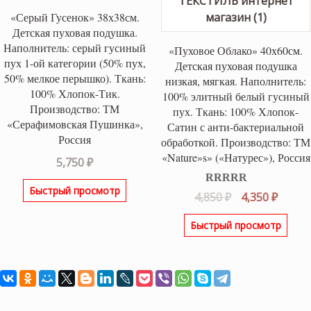
«Серый Гусенок» 38х38см.
Детская пуховая подушка.
Наполнитель: серый гусиный
«Пуховое Облако» 40х60см.
пух 1-ой категории (50% пух,
Детская пуховая подушка
50% мелкое перышко). Ткань:
низкая, мягкая. Наполнитель:
100% Хлопок-Тик.
100% элитный белый гусиный
Производство: ТМ
пух. Ткань: 100% Хлопок-
«Серафимовская Пушинка»,
Сатин с анти-бактериальной
Россия
обработкой. Производство: ТМ
«Nature»s» («Натурес»), Россия
5,750
₽
Быстрый просмотр
Оценка
5.00
Первоначаль
Текущ
4,850
₽
4,350
₽
из 5
цена
цена:
Быстрый просмотр
составляла
4,350 ₽
4,850 ₽.