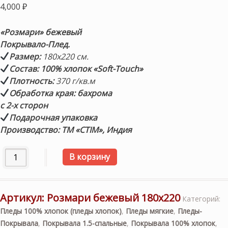
4,000
₽
«Розмари» бежевый
Покрывало-Плед.
Размер:
180х220 см.
Состав: 100% хлопок «Soft-Touch»
Плотность:
370 г/кв.м
Обработка края: бахрома
с 2-х сторон
Подарочная упаковка
Производство: ТМ «CTIM», Индия
Количество товара «Розмари» (бежевый) 180х220см. По
В корзину
Артикул:
Розмари бежевый 180х220
Категорий:
Пледы 100% хлопок (пледы хлопок)
,
Пледы мягкие
,
Пледы-
Покрывала
,
Покрывала 1.5-спальные
,
Покрывала 100% хлопок
,