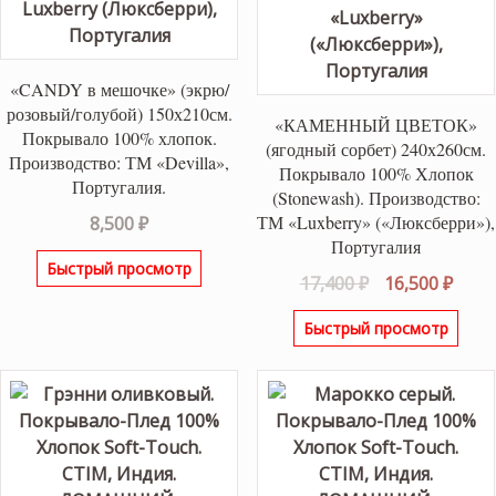
«CANDY в мешочке» (экрю/
розовый/голубой) 150х210см.
«КАМЕННЫЙ ЦВЕТОК»
Покрывало 100% хлопок.
(ягодный сорбет) 240х260см.
Производство: ТМ «Devilla»,
Покрывало 100% Хлопок
Португалия.
(Stonewash). Производство:
ТМ «Luxberry» («Люксберри»),
8,500
₽
Португалия
Быстрый просмотр
Первоначаль
Теку
17,400
₽
16,500
₽
цена
цена
Быстрый просмотр
составляла
16,50
17,400 ₽.