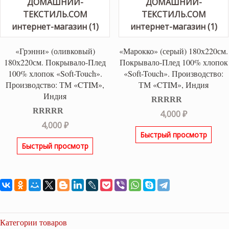
«Грэнни» (оливковый)
«Марокко» (серый) 180х220см.
180х220см. Покрывало-Плед
Покрывало-Плед 100% хлопок
100% хлопок «Soft-Touch».
«Soft-Touch». Производство:
Производство: ТМ «CTIM»,
ТМ «CTIM», Индия
Индия
Оценка
5.00
4,000
₽
из 5
Оценка
5.00
4,000
₽
из 5
Быстрый просмотр
Быстрый просмотр
Категории товаров