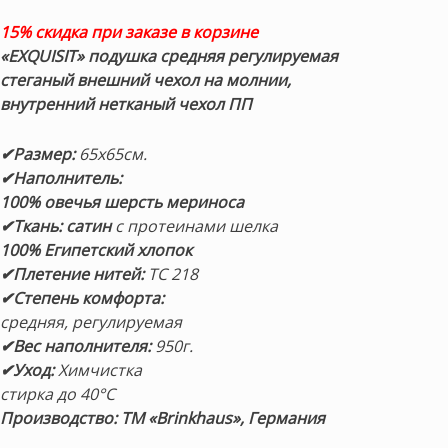
15% скидка при заказе в корзине
«EXQUISIT» подушка средняя регулируемая
стеганый внешний чехол на молнии,
внутренний нетканый чехол ПП
✔Размер:
65х65см.
✔Наполнитель:
100% овечья шерсть мериноса
✔Ткань:
сатин
с протеинами шелка
100% Е
гипетский хлопок
✔Плетение нитей:
TC 218
✔Степень комфорта:
средняя, регулируемая
✔Вес наполнителя:
950г.
✔Уход:
Химчистка
стирка до 40°С
Производство: ТМ «Brinkhaus», Германия