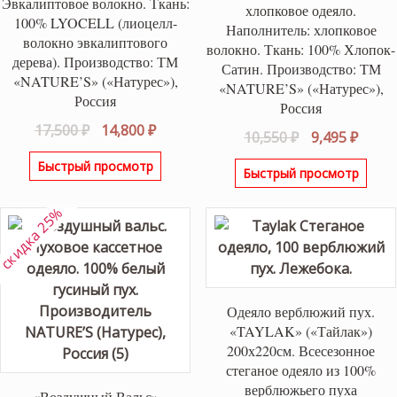
Эвкалиптовое волокно. Ткань:
хлопковое одеяло.
100% LYOCELL (лиоцелл-
Наполнитель: хлопковое
волокно эвкалиптового
волокно. Ткань: 100% Хлопок-
дерева). Производство: ТМ
Сатин. Производство: ТМ
«NATURE’S» («Натурес»),
«NATURE’S» («Натурес»),
Россия
Россия
Первоначальная
Текущая
17,500
₽
14,800
₽
Первоначаль
Теку
10,550
₽
9,495
₽
цена
цена:
цена
цена:
Быстрый просмотр
составляла
14,800 ₽.
Быстрый просмотр
составляла
9,495 
17,500 ₽.
10,550 ₽.
скидка 25%
Одеяло верблюжий пух.
«TAYLAK» («Тайлак»)
200х220см. Всесезонное
стеганое одеяло из 100%
верблюжьего пуха
«Воздушный Вальс»