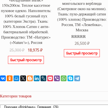
монгольского верблюда
150х200см. Теплое кассетное
(Смотровое окно на молнии).
пуховое одеяло. Наполнитель:
Ткань: пухо-держащий сатин
100% белый гусиный пух
(100% хлопок) Производство:
(категории Экстра). Ткань:
Россия, ТМ «Лежебока»,
100% Хлопок-Сатин с анти-
Москва
бактериальной обработкой.
Производство: ТМ «Натурес»
(«Nature’s»), Россия
Оценка
5.00
26,500
₽
из 5
Первоначальная
Текущая
25,300
₽
18,975
₽
Быстрый просмотр
цена
цена:
Быстрый просмотр
составляла
18,975 ₽.
25,300 ₽.
Категории товаров