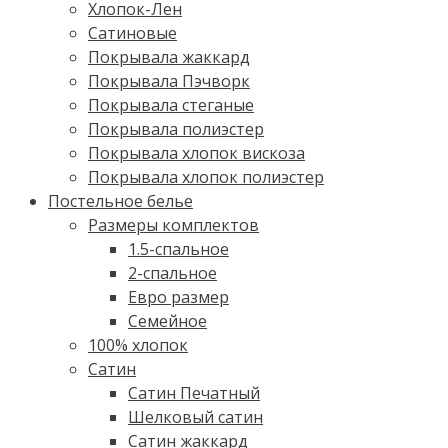
Хлопок-Лен
Сатиновые
Покрывала жаккард
Покрывала Пэчворк
Покрывала стеганые
Покрывала полиэстер
Покрывала хлопок вискоза
Покрывала хлопок полиэстер
Постельное белье
Размеры комплектов
1.5-спальное
2-спальное
Евро размер
Семейное
100% хлопок
Cатин
Сатин Печатный
Шелковый сатин
Сатин жаккард