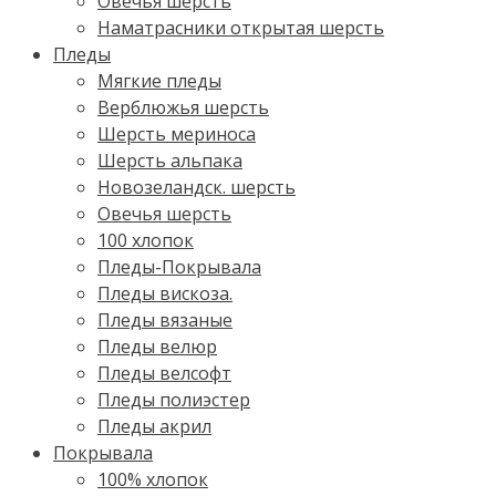
Овечья шерсть
Наматрасники открытая шерсть
Пледы
Мягкие пледы
Верблюжья шерсть
Шерсть мериноса
Шерсть альпака
Новозеландск. шерсть
Овечья шерсть
100 хлопок
Пледы-Покрывала
Пледы вискоза.
Пледы вязаные
Пледы велюр
Пледы велсофт
Пледы полиэстер
Пледы акрил
Покрывала
100% хлопок