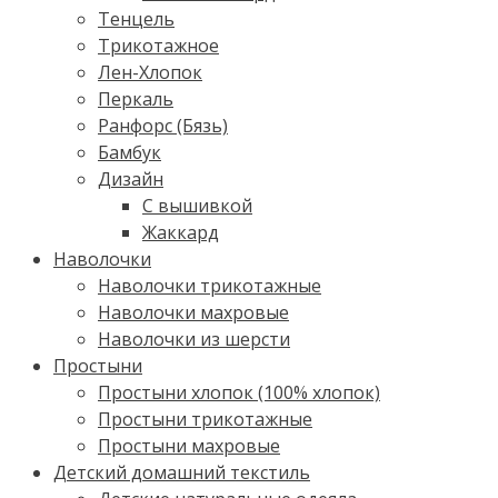
Тенцель
Трикотажное
Лен-Хлопок
Перкаль
Ранфорс (Бязь)
Бамбук
Дизайн
С вышивкой
Жаккард
Наволочки
Наволочки трикотажные
Наволочки махровые
Наволочки из шерсти
Простыни
Простыни хлопок (100% хлопок)
Простыни трикотажные
Простыни махровые
Детский домашний текстиль