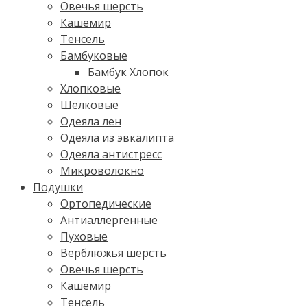
Овечья шерсть
Кашемир
Тенсель
Бамбуковые
Бамбук Хлопок
Хлопковые
Шелковые
Одеяла лен
Одеяла из эвкалипта
Одеяла антистресс
Микроволокно
Подушки
Ортопедические
Антиаллергенные
Пуховые
Верблюжья шерсть
Овечья шерсть
Кашемир
Тенсель