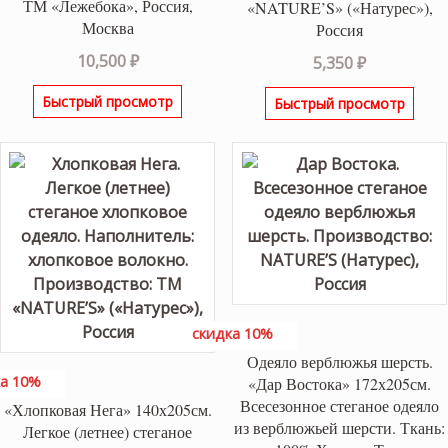
ТМ «Лежебока», Россия,
«NATURE’S» («Натурес»),
Москва
Россия
10,500
₽
5,350
₽
Быстрый просмотр
Быстрый просмотр
скидка 10%
Одеяло верблюжья шерсть.
а 10%
«Дар Востока» 172х205см.
Всесезонное стеганое одеяло
«Хлопковая Нега» 140х205см.
из верблюжьей шерсти. Ткань:
Легкое (летнее) стеганое