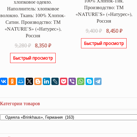
100% Хлопок-Тик.
хлопковое одеяло.
Производство: ТМ
Наполнитель: хлопковое
«NATURE’S» («Натурес»),
волокно. Ткань: 100% Хлопок-
Россия
Сатин. Производство: ТМ
«NATURE’S» («Натурес»),
Первоначаль
Текущ
9,400
₽
8,450
₽
Россия
цена
цена:
Быстрый просмотр
Первоначальная
Текущая
составляла
8,450 ₽
9,280
₽
8,350
₽
цена
цена:
9,400 ₽.
Быстрый просмотр
составляла
8,350 ₽.
9,280 ₽.
Категории товаров