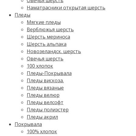
Овечья шерсть
Наматрасники открытая шерсть
Пледы
Мягкие пледы
Верблюжья шерсть
Шерсть мериноса
Шерсть альпака
Новозеландск. шерсть
Овечья шерсть
100 хлопок
Пледы-Покрывала
Пледы вискоза.
Пледы вязаные
Пледы велюр
Пледы велсофт
Пледы полиэстер
Пледы акрил
Покрывала
100% хлопок