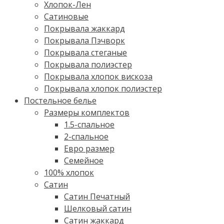
Хлопок-Лен
Сатиновые
Покрывала жаккард
Покрывала Пэчворк
Покрывала стеганые
Покрывала полиэстер
Покрывала хлопок вискоза
Покрывала хлопок полиэстер
Постельное белье
Размеры комплектов
1.5-спальное
2-спальное
Евро размер
Семейное
100% хлопок
Cатин
Сатин Печатный
Шелковый сатин
Сатин жаккард