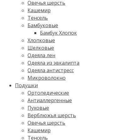
Овечья шерсть
Кашемир
Тенсель
Бамбуковые
Бамбук Хлопок
Хлопковые
Шелковые
Одеяла лен
Одеяла из эвкалипта
Одеяла антистресс
Микроволокно
Подушки
Ортопедические
Антиаллергенные
Пуховые
Верблюжья шерсть
Овечья шерсть
Кашемир
Тенсель