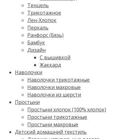
Тенцель
Трикотажное
Лен-Хлопок
Перкаль
Ранфорс (Бязь)
Бамбук
Дизайн
С вышивкой
Жаккард
Наволочки
Наволочки трикотажные
Наволочки махровые
Наволочки из шерсти
Простыни
Простыни хлопок (100% хлопок)
Простыни трикотажные
Простыни махровые
Детский домашний текстиль