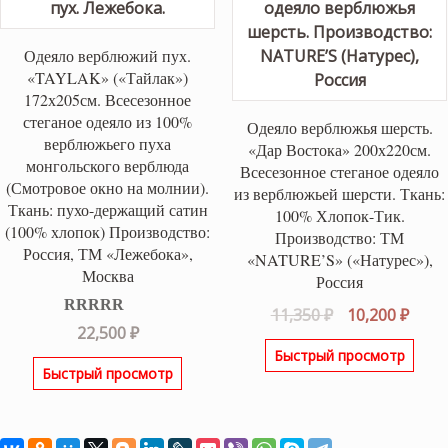
Одеяло верблюжий пух.
«TAYLAK» («Тайлак»)
172х205см. Всесезонное
стеганое одеяло из 100%
Одеяло верблюжья шерсть.
верблюжьего пуха
«Дар Востока» 200х220см.
монгольского верблюда
Всесезонное стеганое одеяло
(Смотровое окно на молнии).
из верблюжьей шерсти. Ткань:
Ткань: пухо-держащий сатин
100% Хлопок-Тик.
(100% хлопок) Производство:
Производство: ТМ
Россия, ТМ «Лежебока»,
«NATURE’S» («Натурес»),
Москва
Россия
Первоначаль
Теку
11,350
₽
10,200
₽
Оценка
5.00
22,500
₽
цена
цена
из 5
Быстрый просмотр
составляла
10,20
Быстрый просмотр
11,350 ₽.