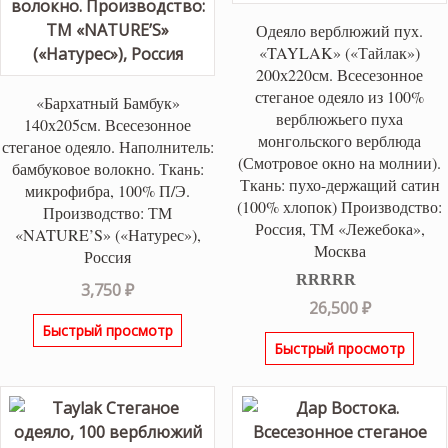
Одеяло верблюжий пух.
«TAYLAK» («Тайлак»)
200х220см. Всесезонное
стеганое одеяло из 100%
«Бархатный Бамбук»
верблюжьего пуха
140х205см. Всесезонное
монгольского верблюда
стеганое одеяло. Наполнитель:
(Смотровое окно на молнии).
бамбуковое волокно. Ткань:
Ткань: пухо-держащий сатин
микрофибра, 100% П/Э.
(100% хлопок) Производство:
Производство: ТМ
Россия, ТМ «Лежебока»,
«NATURE’S» («Натурес»),
Москва
Россия
3,750
₽
Оценка
5.00
26,500
₽
из 5
Быстрый просмотр
Быстрый просмотр