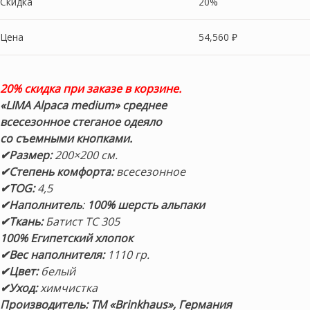
Скидка
20%
Цена
54,560
₽
20% скидка при заказе в корзине.
«LIMA Alpaca medium» среднее
всесезонное
стеганое одеяло
со съемными кнопками.
✔Размер:
200×200 см.
✔Степень комфорта:
всесезонное
✔TOG:
4,5
✔Наполнитель
:
100% шерсть альпаки
✔Ткань:
Батист TC 305
100% Е
гипетский хлопок
✔Вес наполнителя:
1110 гр.
✔Цвет:
белый
✔Уход:
химчистка
Производитель: ТМ «Brinkhaus», Германия