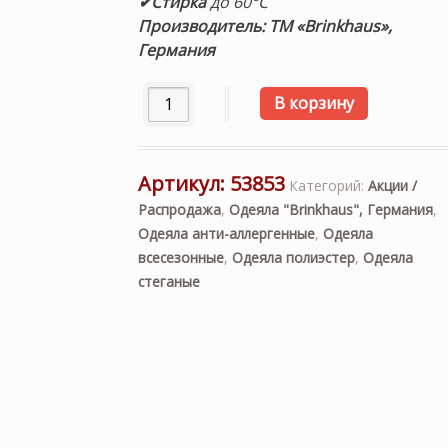
✔Стирка
до 60°С
Производитель: ТМ «Brinkhaus»,
Германия
Количество товара «Climasoft medium»
В корзину
Артикул:
53853
Категорий:
Акции /
Распродажа
,
Одеяла "Brinkhaus", Германия
,
Одеяла анти-аллергенные
,
Одеяла
всесезонные
,
Одеяла полиэстер
,
Одеяла
стеганые