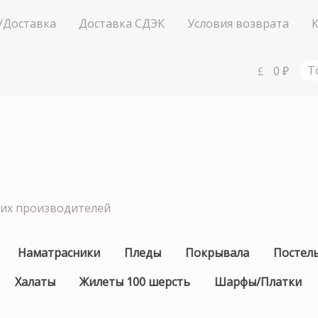
/Доставка
Доставка СДЭК
Условия возврата
0
₽
Т
ших производителей
Наматрасники
Пледы
Покрывала
Постел
Халаты
Жилеты 100 шерсть
Шарфы/Платки