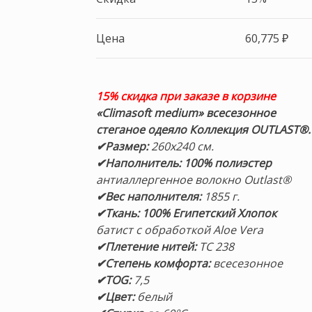
Цена
60,775
₽
15% скидка при заказе в корзине
«Climasoft medium»
всесезонное
стеганое одеяло Коллекция OUTLAST®.
✔Размер:
260х240 см.
✔Наполнитель: 100% полиэстер
антиаллергенное волокно Outlast®
✔Вес наполнителя:
1855 г.
✔Ткань: 100% Египетский Хлопок
батист с обработкой Aloe Vera
✔Плетение нитей:
TC 238
✔Степень комфорта:
всесезонное
✔TOG:
7,5
✔Цвет:
белый