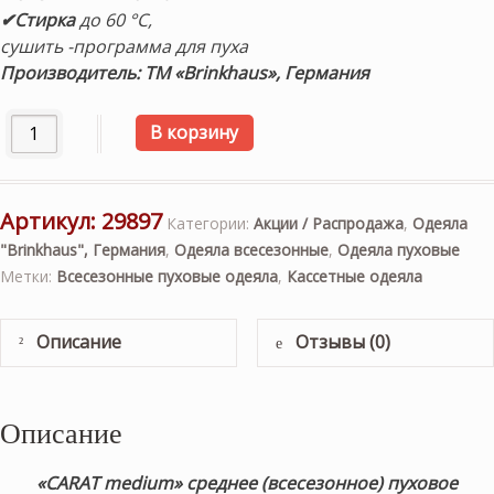
✔Стирка
до 60 °C,
сушить -программа для пуха
Производитель: ТМ «Brinkhaus», Германия
Количество товара «CARAT medium» 240х220см. Среднее 
В корзину
Артикул:
29897
Категории:
Акции / Распродажа
,
Одеяла
"Brinkhaus", Германия
,
Одеяла всесезонные
,
Одеяла пуховые
Метки:
Всесезонные пуховые одеяла
,
Кассетные одеяла
Описание
Отзывы (0)
Описание
«CARAT medium»
среднее (всесезонное)
пуховое