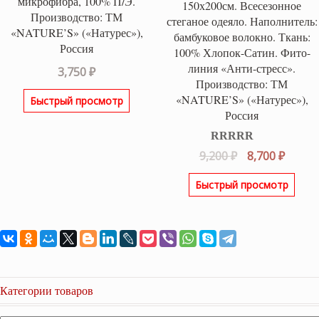
микрофибра, 100% П/Э.
150х200см. Всесезонное
Производство: ТМ
стеганое одеяло. Наполнитель:
«NATURE’S» («Натурес»),
бамбуковое волокно. Ткань:
Россия
100% Хлопок-Сатин. Фито-
линия «Анти-стресс».
3,750
₽
Производство: ТМ
«NATURE’S» («Натурес»),
Быстрый просмотр
Россия
Оценка
5.00
Первоначаль
Текущ
9,200
₽
8,700
₽
из 5
цена
цена:
Быстрый просмотр
составляла
8,700 ₽
9,200 ₽.
Категории товаров