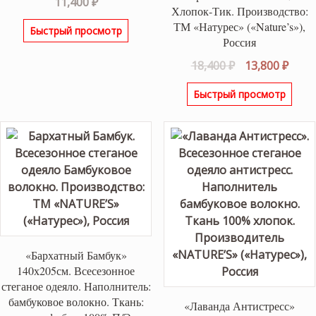
11,400
₽
Хлопок-Тик. Производство:
ТМ «Натурес» («Nature’s»),
Быстрый просмотр
Россия
Первоначаль
Теку
18,400
₽
13,800
₽
цена
цена
Быстрый просмотр
составляла
13,80
18,400 ₽.
«Бархатный Бамбук»
140х205см. Всесезонное
стеганое одеяло. Наполнитель:
бамбуковое волокно. Ткань:
«Лаванда Антистресс»