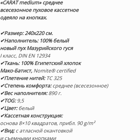
«CARAT medium»
среднее
всесезонное пуховое кассетное
одеяло на кнопках.
✔Размер: 240х220 см.
✔Наполнитель: 100% белый
новый пух Мазурийского гуся
I класс, DIN EN 12934
✔Ткань:
100%
Египетский хлопок
Мако-Батист,
Nomite® certified
✔Плетение нитей:
TC 325
✔Степень комфорта:
среднее (всесезонное)
✔Вес наполнителя:
890 г.
✔TOG:
9,5
✔Цвет:
белый
✔Кассетная конструкция:
основа 8×10 квадратов, прибл. 90 g/m²
✔Вид:
с атласной окантовкой
и съемными кнопками