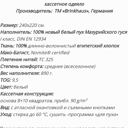
кассетное одеяло
Производитель: ТМ «Brinkhaus», Германия
Размер:
240х220 см.
Наполнитель: 100% новый белый пух Мазурийского гуся
I класс, DIN EN 12934
Ткань:
100%
длинно-волокнистый
египетский хлопок
Мако-Батист,
Nomite® certified
Плетение нитей:
TC 325
Степень комфорта:
среднее (всесезонное)
Вес наполнителя:
890 г.
TOG:
9,5
Цвет:
белый
Кассетная конструкция:
основа 8×10 квадратов, прибл. 90 g/m²
Вид:
с атласной окантовкой и съемными кнопками
Уход:
стирка до 60 °C, сушить -программа «для пуха»