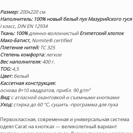
Размер:
200х220 см.
Наполнитель: 100% новый белый пух Мазурийского гуся
I класс, DIN EN 12934
Ткань:
100%
длинно-волокнистый
Египетский хлопок
Мако-Батист,
Nomite® certified
Плетение нитей:
TC 325
Степень комфорта:
легкое
Вес наполнителя:
400 г.
TOG:
4,5
Цвет:
белый
Кассетная конструкция:
основа 8×10 квадратов, прибл. 90 g/m²
Вид:
с атласной окантовкой и съемными кнопками
Уход:
стирка до 60 °C, сушить -программа для пуха
Первоклассная, современная и универсальная система
одеял Carat на кнопках — великолепный вариант