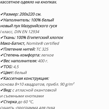
кассетное одеяло на кнопках.
✔Размер: 200х220 см.
✔Наполнитель: 100% белый
новый пух Мазурийского гуся
I класс, DIN EN 12934
✔Ткань:
100%
Египетский хлопок
Мако-Батист,
Nomite® certified
✔Плетение нитей:
TC 325
✔Степень комфорта:
легкое
✔Вес наполнителя:
400 г.
✔TOG:
4,5
✔Цвет:
белый
✔Кассетная конструкция:
основа 8×10 квадратов, прибл. 90 g/m²
✔Вид:
с атласной окантовкой
и съемными кнопками
✔Стирка
до 60 °C,
сушить -программа для пуха