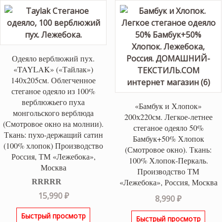
Одеяло верблюжий пух.
«TAYLAK» («Тайлак»)
140х205см. Облегченное
стеганое одеяло из 100%
верблюжьего пуха
«Бамбук и Хлопок»
монгольского верблюда
200х220см. Легкое-летнее
(Смотровое окно на молнии).
стеганое одеяло 50%
Ткань: пухо-держащий сатин
Бамбук+50% Хлопок
(100% хлопок) Производство
(Смотровое окно). Ткань:
Россия, ТМ «Лежебока»,
100% Хлопок-Перкаль.
Москва
Производство ТМ
«Лежебока», Россия, Москва
Оценка
5.00
15,990
₽
8,990
₽
из 5
Быстрый просмотр
Быстрый просмотр