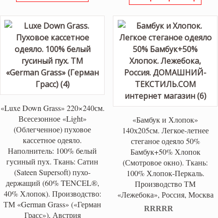
«Luxe Down Grass» 220×240см.
Всесезонное «Light»
«Бамбук и Хлопок»
(Облегченное) пуховое
140х205см. Легкое-летнее
кассетное одеяло.
стеганое одеяло 50%
Наполнитель: 100% белый
Бамбук+50% Хлопок
гусиный пух. Ткань: Сатин
(Смотровое окно). Ткань:
(Sateen Supersoft) пухо-
100% Хлопок-Перкаль.
держащий (60% TENCEL®,
Производство ТМ
40% Хлопок). Производство:
«Лежебока», Россия, Москва
ТМ «German Grass» («Герман
Грасс»), Австрия