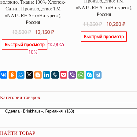
Производство: ТМ
волокно. Ткань: 100% Хлопок-
«NATURE’S» («Натурес»),
Сатин. Производство: ТМ
Россия
«NATURE’S» («Натурес»),
Россия
Первоначаль
Теку
11,350
₽
10,200
₽
цена
цена
Первоначальная
Текущая
13,500
₽
12,150
₽
Быстрый просмотр
составляла
10,20
цена
цена:
скидка
Быстрый просмотр
11,350 ₽.
составляла
12,150 ₽.
10%
13,500 ₽.
Категории товаров
НАЙТИ ТОВАР