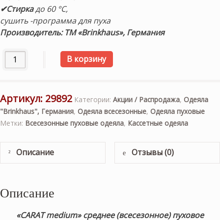
✔Стирка
до 60 °C,
сушить -программа для пуха
Производитель: ТМ «Brinkhaus», Германия
Количество товара «CARAT medium» 155х200см. Среднее 
В корзину
Артикул:
29892
Категории:
Акции / Распродажа
,
Одеяла
"Brinkhaus", Германия
,
Одеяла всесезонные
,
Одеяла пуховые
Метки:
Всесезонные пуховые одеяла
,
Кассетные одеяла
Описание
Отзывы (0)
Описание
«CARAT medium»
среднее (всесезонное)
пуховое