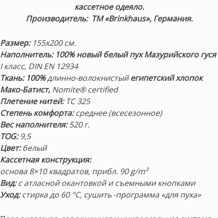
кассетное одеяло.
Производитель: ТМ «Brinkhaus», Германия.
Размер:
155х200 см.
Наполнитель: 100% новый белый пух Мазурийского гуся
I класс, DIN EN 12934
Ткань:
100%
длинно-волокнистый
египетский хлопок
Мако-Батист,
Nomite® certified
Плетение нитей:
TC 325
Степень комфорта:
среднее (всесезонное)
Вес наполнителя:
520 г.
TOG:
9,5
Цвет:
белый
Кассетная конструкция:
основа 8×10 квадратов, прибл. 90 g/m²
Вид:
с атласной окантовкой и съемными кнопками
Уход:
стирка до 60 °C, сушить -программа «для пуха»