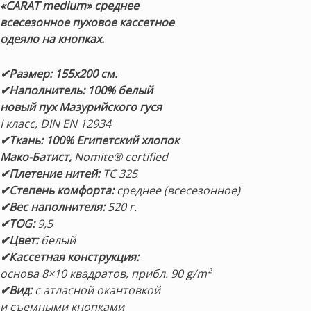
«CARAT medium»
среднее
всесезонное пуховое кассетное
одеяло на кнопках.
✔Размер: 155х200 см.
✔Наполнитель: 100% белый
новый пух Мазурийского гуся
I класс, DIN EN 12934
✔Ткань:
100%
Египетский хлопок
Мако-Батист,
Nomite® certified
✔Плетение нитей:
TC 325
✔Степень комфорта:
среднее (всесезонное)
✔Вес наполнителя:
520 г.
✔TOG:
9,5
✔Цвет:
белый
✔Кассетная конструкция:
основа 8×10 квадратов, прибл. 90 g/m²
✔Вид:
с атласной окантовкой
и съемными кнопками