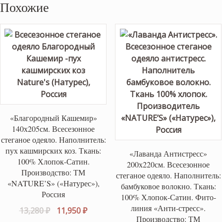
Похожие
«Благородный Кашемир»
140х205см. Всесезонное
стеганое одеяло. Наполнитель:
пух кашмирских коз. Ткань:
«Лаванда Антистресс»
100% Хлопок-Сатин.
200х220см. Всесезонное
Производство: ТМ
стеганое одеяло. Наполнитель:
«NATURE’S» («Натурес»),
бамбуковое волокно. Ткань:
Россия
100% Хлопок-Сатин. Фито-
линия «Анти-стресс».
Первоначальная
Текущая
13,280
₽
11,950
₽
Производство: ТМ