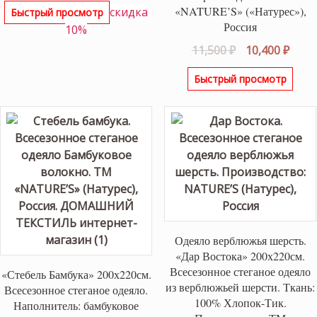
цена
цена:
«NATURE’S» («Натурес»),
скидка
Быстрый просмотр
составляла
11,950 ₽.
Россия
10%
13,280 ₽.
Первоначаль
Теку
11,500
₽
10,400
₽
цена
цена
Быстрый просмотр
составляла
10,40
11,500 ₽.
Одеяло верблюжья шерсть.
«Дар Востока» 200х220см.
Всесезонное стеганое одеяло
«Стебель Бамбука» 200х220см.
из верблюжьей шерсти. Ткань:
Всесезонное стеганое одеяло.
100% Хлопок-Тик.
Наполнитель: бамбуковое