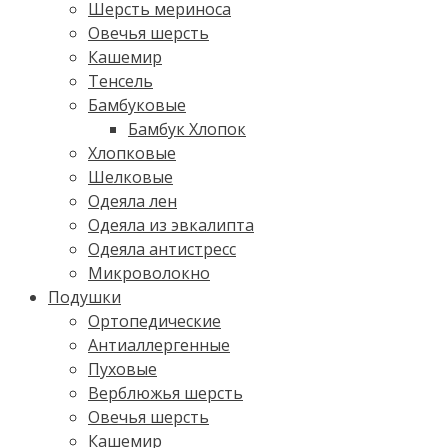
Шерсть мериноса
Овечья шерсть
Кашемир
Тенсель
Бамбуковые
Бамбук Хлопок
Хлопковые
Шелковые
Одеяла лен
Одеяла из эвкалипта
Одеяла антистресс
Микроволокно
Подушки
Ортопедические
Антиаллергенные
Пуховые
Верблюжья шерсть
Овечья шерсть
Кашемир