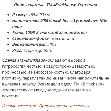
пух
Производитель: ТМ «Brinkhaus», Германия.
10%
перо.
Размер:
155х200 см.
Ткань:
Наполнитель: 90% новый белый утиный пух-10%
Батист
перо
(100%
Ткань:
100%
Египетский хлопок-Батист
Египетский
Степень комфорта:
всесезонное
хлопок).
Вес наполнителя:
500 г.
Производитель:
Уход:
Стирка до 60°С
ТМ
Одеяла ТМ «Brinkhaus»
обладают высокой
«Brinkhaus»,
гигроскопичностью, воздухопроницаемостью,
Германия
прочностью и износостойкостью, благодаря
плотному переплетению нитей чехла наполнитель не
вылезает наружу. Все модели одеял ТМ «Brinkhaus»
соответствуют международным стандартам
качества.
Одеяло кассетное. Преимущества кассетных