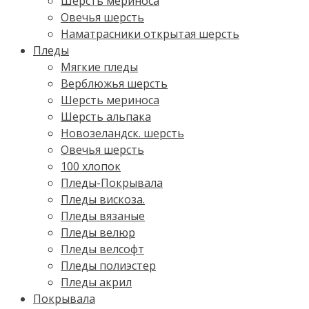
Шерсть мериноса
Овечья шерсть
Наматрасники открытая шерсть
Пледы
Мягкие пледы
Верблюжья шерсть
Шерсть мериноса
Шерсть альпака
Новозеландск. шерсть
Овечья шерсть
100 хлопок
Пледы-Покрывала
Пледы вискоза.
Пледы вязаные
Пледы велюр
Пледы велсофт
Пледы полиэстер
Пледы акрил
Покрывала