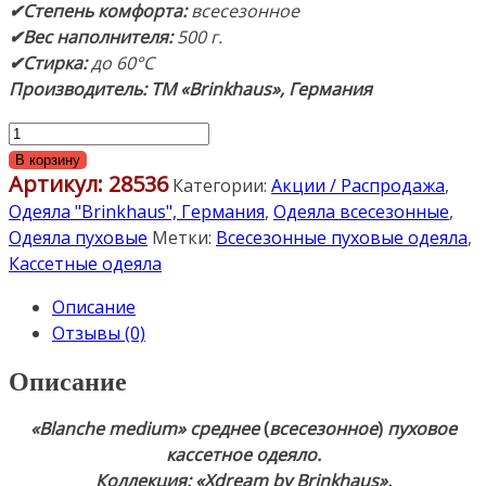
✔Степень комфорта:
всесезонное
✔Вес наполнителя:
500 г.
✔Стирка:
до 60°С
Производитель: ТМ «Brinkhaus», Германия
Количество
товара
В корзину
Артикул:
28536
«Blanche
Категории:
Акции / Распродажа
,
medium»
Одеяла "Brinkhaus", Германия
,
Одеяла всесезонные
,
155х200см.
Одеяла пуховые
Метки:
Всесезонные пуховые одеяла
,
Среднее
Кассетные одеяла
(всесезонное)
Описание
пуховое
Отзывы (0)
кассетное
одеяло.
Описание
Наполнитель:
90%
«Blanche medium»
среднее
(
всесезонное
)
пуховое
белый
кассетное одеяло.
утиный
Коллекция: «Xdream by Brinkhaus».