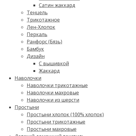
Сатин жаккард
Тенцель
Трикотажное
Лен-Хлопок
Перкаль
Ранфорс (Бязь)
Бамбук
Дизайн
С вышивкой
Жаккард
Наволочки
Наволочки трикотажные
Наволочки махровые
Наволочки из шерсти
Простыни
Простыни хлопок (100% хлопок)
Простыни трикотажные
Простыни махровые