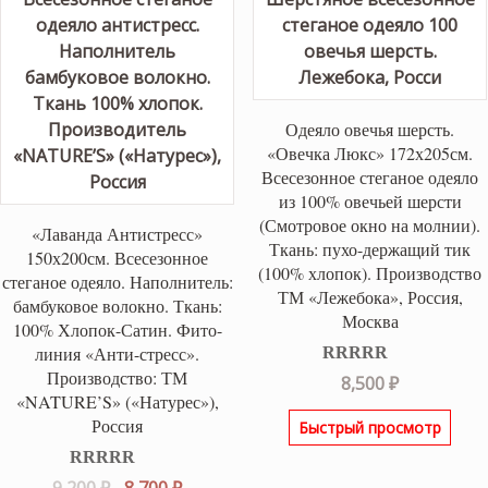
Одеяло овечья шерсть.
«Овечка Люкс» 172х205см.
Всесезонное стеганое одеяло
из 100% овечьей шерсти
(Смотровое окно на молнии).
«Лаванда Антистресс»
Ткань: пухо-держащий тик
150х200см. Всесезонное
(100% хлопок). Производство
стеганое одеяло. Наполнитель:
ТМ «Лежебока», Россия,
бамбуковое волокно. Ткань:
Москва
100% Хлопок-Сатин. Фито-
линия «Анти-стресс».
Производство: ТМ
Оценка
5.00
8,500
₽
из 5
«NATURE’S» («Натурес»),
Россия
Быстрый просмотр
Оценка
5.00
Первоначальная
Текущая
9,200
₽
8,700
₽