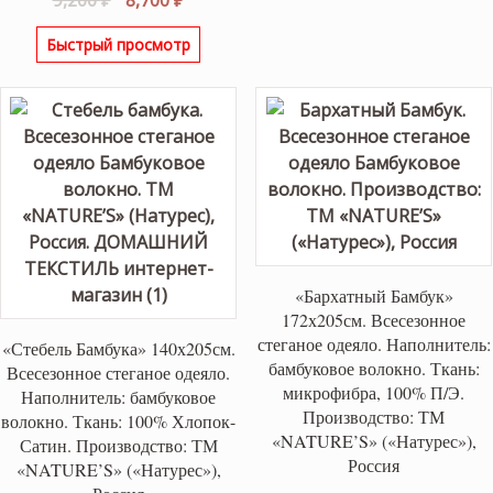
из 5
цена
цена:
Быстрый просмотр
составляла
8,700 ₽.
9,200 ₽.
«Бархатный Бамбук»
172х205см. Всесезонное
стеганое одеяло. Наполнитель:
«Стебель Бамбука» 140х205см.
бамбуковое волокно. Ткань:
Всесезонное стеганое одеяло.
микрофибра, 100% П/Э.
Наполнитель: бамбуковое
Производство: ТМ
волокно. Ткань: 100% Хлопок-
«NATURE’S» («Натурес»),
Сатин. Производство: ТМ
Россия
«NATURE’S» («Натурес»),