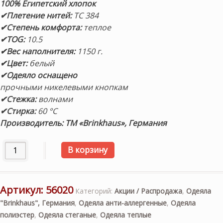
100%
Египетский хлопок
✔Плетение нитей:
TC 384
✔Степень комфорта:
теплое
✔TOG:
10.5
✔Вес наполнителя:
1150 г.
✔Цвет:
белый
✔Одеяло оснащено
прочными никелевыми кнопкам
✔Стежка:
волнами
✔Стирка:
60 °C
Производитель: ТМ «Brinkhaus», Германия
Количество товара «Bauschi® Lux warm» 155х200см. Теп
В корзину
Артикул:
56020
Категорий:
Акции / Распродажа
,
Одеяла
"Brinkhaus", Германия
,
Одеяла анти-аллергенные
,
Одеяла
полиэстер
,
Одеяла стеганые
,
Одеяла теплые