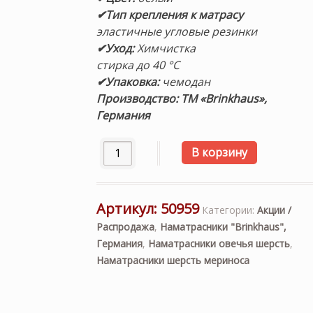
✔Тип крепления к матрасу
эластичные угловые резинки
✔Уход:
Химчистка
стирка до 40 °C
✔Упаковка:
чемодан
Производство: ТМ «Brinkhaus»,
Германия
Количество товара Наматрасник «EXQUI
В корзину
Артикул:
50959
Категории:
Акции /
Распродажа
,
Наматрасники "Brinkhaus",
Германия
,
Наматрасники овечья шерсть
,
Наматрасники шерсть мериноса