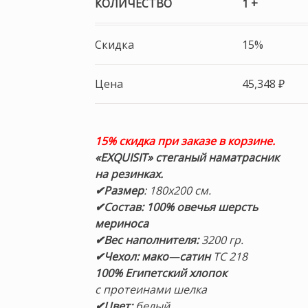
КОЛИЧЕСТВО
1 +
Скидка
15%
Цена
45,348
₽
15% скидка при заказе в корзине.
«EXQUISIT» стеганый наматрасник
на резинках.
✔Размер
: 180х200 см.
✔
Состав: 100% овечья шерсть
мериноса
✔Вес наполнителя:
3200
гр.
✔Чехол:
мако
—
сатин
TC 218
100%
Египетский хлопок
с протеинами шелка
✔Цвет:
белый