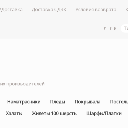
/Доставка
Доставка СДЭК
Условия возврата
0
₽
Т
ших производителей
Наматрасники
Пледы
Покрывала
Постел
Халаты
Жилеты 100 шерсть
Шарфы/Платки