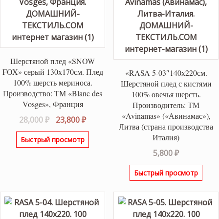
Шерстяной плед «SNOW
FOX» серый 130х170см. Плед
«RASA 5-03″140х220см.
100% шерсть мериноса.
Шерстяной плед с кистями
Производство: ТМ «Blanc des
100% овечья шерсть.
Vosges», Франция
Производитель: ТМ
«Avinamas» («Авинамас»),
Первоначальная
Текущая
28,000
₽
23,800
₽
Литва (страна производства
цена
цена:
Италия)
Быстрый просмотр
составляла
23,800 ₽.
5,800
₽
28,000 ₽.
Быстрый просмотр