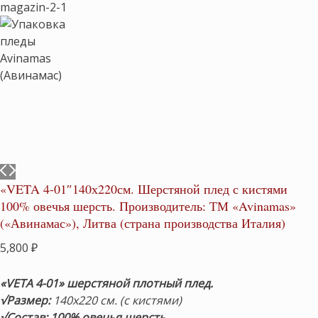
«VETA 4-01″140х220см. Шерстяной плед с кистями
100% овечья шерсть. Производитель: ТМ «Avinamas»
(«Авинамас»), Литва (страна производства Италия)
5,800
₽
«VETA 4-01» шерстяной плотный плед.
√Размер:
140х220 см. (с кистями)
√Состав: 100% овечья шерсть