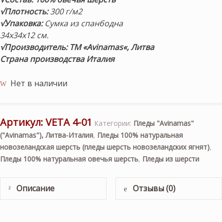
√Плотность:
300 г/м2
√Упаковка:
Сумка из спанбодна
34х34х12 см.
√Пр
оизводитель: ТМ «Avinamas
«, Литва
Страна производства Италия
Нет в наличии
Артикул:
VETA 4-01
Категории:
Пледы "Avinamas"
("Avinamas"), Литва-Италия
,
Пледы 100% натуральная
новозеландская шерсть (пледы шерсть новозеландских ягнят)
,
Пледы 100% натуральная овечья шерсть
,
Пледы из шерсти
Описание
Отзывы (0)