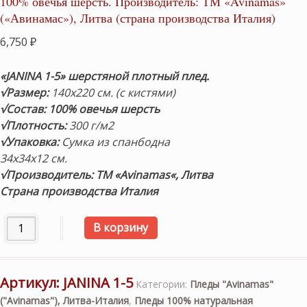
100% овечья шерсть. Производитель: ТМ «Avinamas»
(«Авинамас»), Литва (страна производства Италия)
6,750
₽
«JANINA 1-5» шерстяной плотный плед.
√Размер:
140х220 см. (с кистями)
√Состав: 100% овечья шерсть
√Плотность:
300 г/м2
√Упаковка:
Сумка из спанбодна
34х34х12 см.
√Пр
оизводитель: ТМ «Avinamas
«, Литва
Страна производства Италия
Количество товара «JANINA 1-5″140х220см. Шерстяной п
В корзину
Артикул:
JANINA 1-5
Категории:
Пледы "Avinamas"
("Avinamas"), Литва-Италия
,
Пледы 100% натуральная