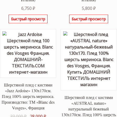
6,750
₽
5,800
₽
Быстрый просмотр
Быстрый просмотр
Шерстяной плед с кистями
«Jazz Ardoise» 130х170см.
Плед 100% шерсть мериноса.
Шерстяной плед с кистями
Производство: ТМ «Blanc des
«AUSTRAL nature»
Vosges», Франция
натуральный бежевый
130х170см. Плед 100% шерсть
Первоначальная
Текущая
33,000
₽
28,000
₽