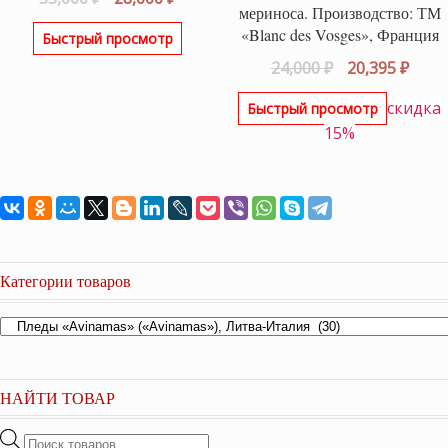
мериноса. Производство: ТМ
цена
цена:
«Blanc des Vosges», Франция
Быстрый просмотр
составляла
28,000 ₽.
Первоначаль
Теку
24,000
₽
20,395
₽
33,000 ₽.
цена
цена
скидка
Быстрый просмотр
составляла
20,39
15%
24,000 ₽.
Категории товаров
НАЙТИ ТОВАР
Поиск