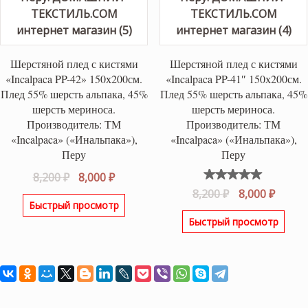
Шерстяной плед с кистями
Шерстяной плед с кистями
«Incalpaca PP-42» 150х200см.
«Incalpaca PP-41″ 150х200см.
Плед 55% шерсть альпака, 45%
Плед 55% шерсть альпака, 45%
шерсть мериноса.
шерсть мериноса.
Производитель: ТМ
Производитель: ТМ
«Incalpaca» («Инальпака»),
«Incalpaca» («Инальпака»),
Перу
Перу
Первоначальная
Текущая
8,200
₽
8,000
₽
Оценка
цена
цена:
Первоначаль
Текущ
8,200
₽
8,000
₽
5.00
из
Быстрый просмотр
составляла
8,000 ₽.
цена
цена:
5
Быстрый просмотр
8,200 ₽.
составляла
8,000 ₽
8,200 ₽.