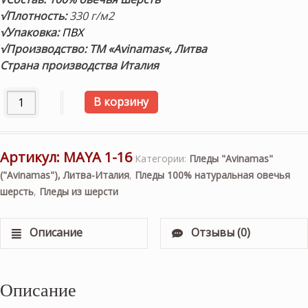
√Плотность:
330 г/м2
√Упаковка:
ПВХ
√Пр
оизводство: ТМ «Avinamas
«, Литва
Страна производства Италия
Количество товара "MAYA 1-16" 140х220см. Шерстяной п
В корзину
Артикул:
MAYA 1-16
Категории:
Пледы "Avinamas"
("Avinamas"), Литва-Италия
,
Пледы 100% натуральная овечья
шерсть
,
Пледы из шерсти
Описание
Отзывы (0)
Описание