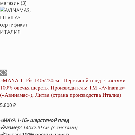
«MAYA 1-16» 140х220см. Шерстяной плед с кистями
100% овечья шерсть. Производитель: ТМ «Avinamas»
(«Авинамас»), Литва (страна производства Италия)
5,800
₽
«MAYA 1-16» шерстяной плед
√Размер:
140х220 см. (с кистями)
√Состав: 100% овечья шерсть