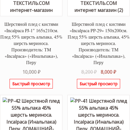
Шерстяной плед с кистями
Шерстяной плед с кистями
«Incalpaca PJ-1″ 165х210см.
«Incalpaca PP-29» 150х200см.
Плед 55% шерсть альпака, 45%
Плед 55% шерсть альпака, 45%
шерсть мериноса.
шерсть мериноса.
Производитель: ТМ
Производитель: ТМ
«Incalpaca» («Инальпака»),
«Incalpaca» («Инальпака»),
Перу
Перу
Первоначаль
Текущ
10,000
₽
8,200
₽
8,000
₽
цена
цена:
Быстрый просмотр
Быстрый просмотр
составляла
8,000 ₽
8,200 ₽.