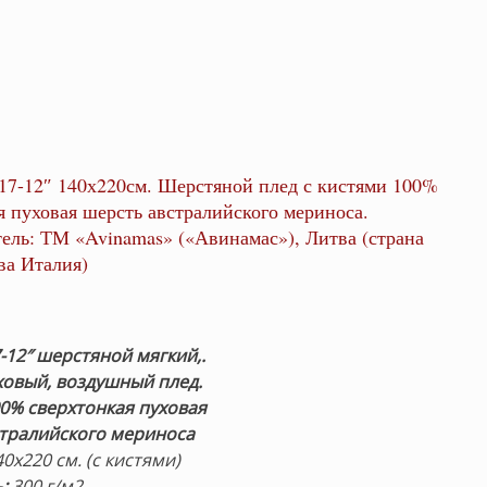
7-12″ 140х220см. Шерстяной плед с кистями 100%
я пуховая шерсть австралийского мериноса.
ель: ТМ «Avinamas» («Авинамас»), Литва (страна
ва Италия)
7-12″ шерстяной мягкий,.
ховый, воздушный плед.
0% сверхтонкая пуховая
стралийского мериноса
0х220 см. (с кистями)
:
300 г/м2