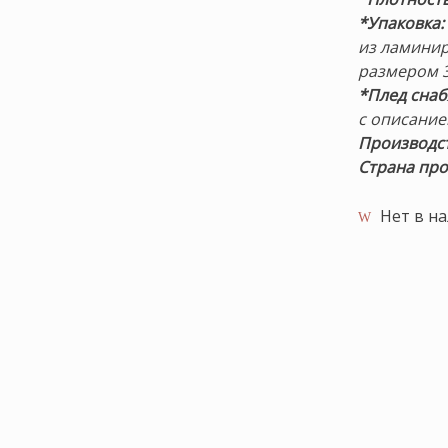
*Упаковка:
из ламини
размером 3
*Плед
сна
с описани
Пр
оизводс
Страна про
Нет в н