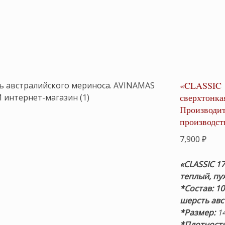
«CLASSIC 1
сверхтонка
Производит
производст
7,900
₽
«CLASSIC 1
теплый, пу
*Состав:
10
шерсть ав
*Размер:
14
*Плотность