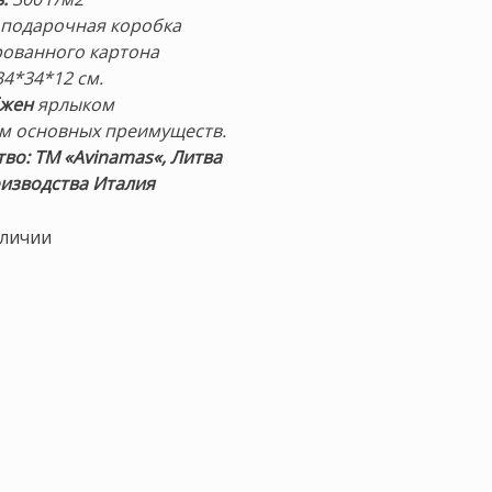
подарочная коробка
рованного картона
4*34*12 см.
бжен
ярлыком
ем основных преимуществ.
тво: ТМ «Avinamas
«, Литва
изводства Италия
аличии