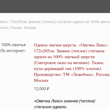
юкс» 172х205см. Зимнее (теплое) стеганое одеяло из 100% овечь
ока», Россия, Москва
Одеяло овечья шерсть. «Овечка Люкс»
172х205см. Зимнее (теплое) стеганое
одеяло из 100% овечьей шерсти
(Смотровое окно на молнии). Ткань:
пухо-держащий тик (100% хлопок).
Производство: ТМ «Лежебока», Россия
Москва
12,000
₽
«Овечка Люкс» зимнее (теплое)
стеганое одеяло.