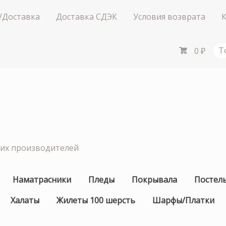
/Доставка
Доставка СДЭК
Условия возврата
0
₽
Т
ших производителей
Наматрасники
Пледы
Покрывала
Постел
Халаты
Жилеты 100 шерсть
Шарфы/Платки