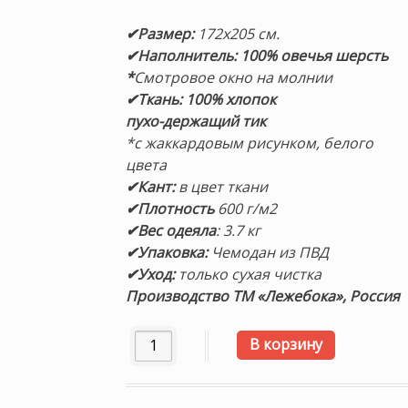
✔Размер:
172х205 см.
✔Наполнитель: 100% овечья шерсть
*
Смотровое окно на молнии
✔Ткань: 100% хлопок
пухо-держащий тик
*с жаккардовым рисунком, белого
цвета
✔Кант:
в цвет ткани
✔Плотность
600 г/м2
✔Вес одеяла
: 3.7 кг
✔Упаковка:
Чемодан из ПВД
✔Уход:
только сухая чистка
Производство ТМ «Лежебока», Россия
Количество товара Одеяло овечья шерс
В корзину