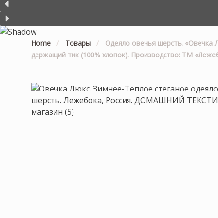
Home
/
Товары
/
Одеяло овечья шерсть. «Овечка Л
держащий тик (100% хлопок). Производство: ТМ «Лежеб