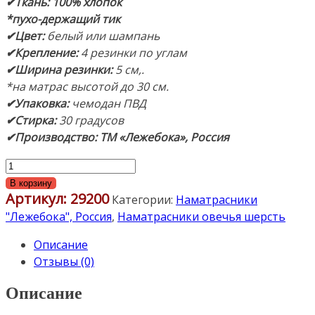
✔Ткань: 100% хлопок
*пухо-держащий тик
✔Цвет:
белый или шампань
✔Крепление:
4 резинки по углам
✔Ширина резинки:
5 см,.
*на матрас высотой до 30 см.
✔Упаковка:
чемодан ПВД
✔Стирка:
30 градусов
✔Производство: ТМ «Лежебока», Россия
Количество
товара
В корзину
Артикул:
29200
Наматрасник
Категории:
Наматрасники
всесезонный
"Лежебока", Россия
,
Наматрасники овечья шерсть
«ОВЕЧКА»
Описание
200х200см.
Отзывы (0)
Стеганый
с
Описание
резинками