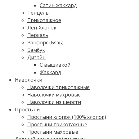
Сатин жаккард
Тенцель
Трикотажное
Лен-Хлопок
Перкаль
Ранфорс (Бязь)
Бамбук
Дизайн
С вышивкой
Жаккард
Наволочки
Наволочки трикотажные
Наволочки махровые
Наволочки из шерсти
Простыни
Простыни хлопок (100% хлопок)
Простыни трикотажные
Простыни махровые