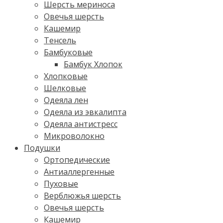
Шерсть мериноса
Овечья шерсть
Кашемир
Тенсель
Бамбуковые
Бамбук Хлопок
Хлопковые
Шелковые
Одеяла лен
Одеяла из эвкалипта
Одеяла антистресс
Микроволокно
Подушки
Ортопедические
Антиаллергенные
Пуховые
Верблюжья шерсть
Овечья шерсть
Кашемир