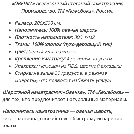
по
«ОВЕЧКА» всесезонный стеганый наматрасник.
углам.
Производство: ТМ «Лежебока», Россия.
Наполнитель:
100%
Размер
: 200х200 см.
овечья
Наполнитель:
100% овечья шерсть
шерсть.
Плотность наполнителя:
300 г/м2
Ткань:
Ткань: 100% хлопок (пухо-держащий тик)
100%
Цвет:
белый или шампань
Хлопок-
Крепление к матрасу:
4 резинки по углам
Тик.
Упаковка:
Чемодан из ПВД, цветной вкладыш
Производство:
Стирка:
не выше 30 градусов, в режиме
ТМ
«шерсть»,
что позволит избежать усадки
«Лежебока»,
Шерстяной наматрасник «Овечка», ТМ «Лежебока»
—
Россия
для тех, кто предпочитает натуральные материалы.
Наполнитель наматрасника — овечья шерсть
,
гигроскопична, способствует быстрому испарению
влаги.