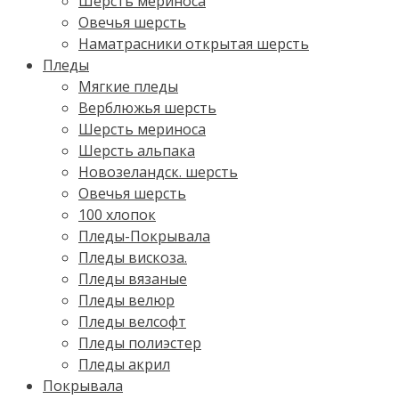
Шерсть мериноса
Овечья шерсть
Наматрасники открытая шерсть
Пледы
Мягкие пледы
Верблюжья шерсть
Шерсть мериноса
Шерсть альпака
Новозеландск. шерсть
Овечья шерсть
100 хлопок
Пледы-Покрывала
Пледы вискоза.
Пледы вязаные
Пледы велюр
Пледы велсофт
Пледы полиэстер
Пледы акрил
Покрывала