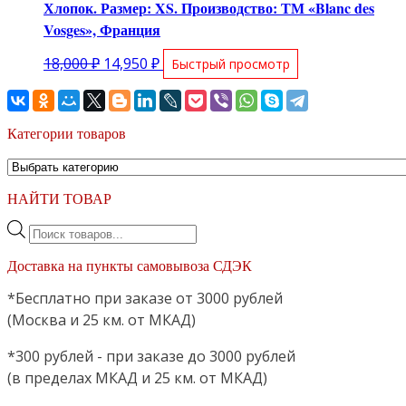
Хлопок. Размер: XS. Производство: ТМ «Blanc des
Vosges», Франция
Первоначальная
Текущая
18,000
₽
14,950
₽
Быстрый просмотр
цена
цена:
составляла
14,950 ₽.
18,000 ₽.
Категории товаров
НАЙТИ ТОВАР
Поиск
товаров
Доставка на пункты самовывоза СДЭК
*Бесплатно при заказе от 3000 рублей
(Москва и 25 км. от МКАД)
*300 рублей - при заказе до 3000 рублей
(в пределах МКАД и 25 км. от МКАД)