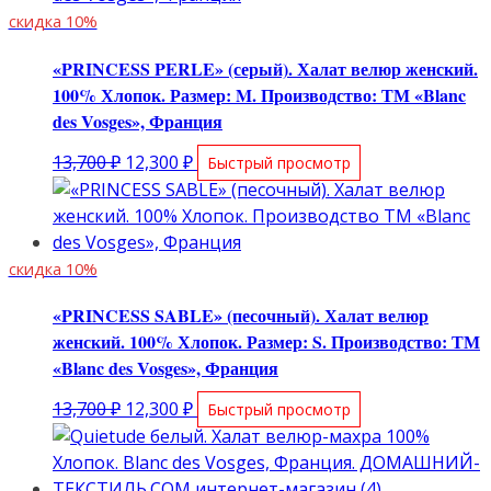
скидка 10%
«PRINCESS PERLE» (серый). Халат велюр женский.
100% Хлопок. Размер: M. Производство: ТМ «Blanc
des Vosges», Франция
Первоначальная
Текущая
13,700
₽
12,300
₽
Быстрый просмотр
цена
цена:
составляла
12,300 ₽.
13,700 ₽.
скидка 10%
«PRINCESS SABLE» (песочный). Халат велюр
женский. 100% Хлопок. Размер: S. Производство: ТМ
«Blanc des Vosges», Франция
Первоначальная
Текущая
13,700
₽
12,300
₽
Быстрый просмотр
цена
цена:
составляла
12,300 ₽.
13,700 ₽.