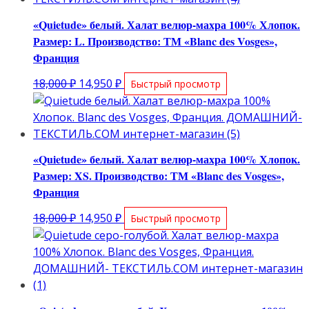
«Quietude» белый. Халат велюр-махра 100% Хлопок.
Размер: L. Производство: ТМ «Blanc des Vosges»,
Франция
Первоначальная
Текущая
18,000
₽
14,950
₽
Быстрый просмотр
цена
цена:
составляла
14,950 ₽.
18,000 ₽.
«Quietude» белый. Халат велюр-махра 100% Хлопок.
Размер: XS. Производство: ТМ «Blanc des Vosges»,
Франция
Первоначальная
Текущая
18,000
₽
14,950
₽
Быстрый просмотр
цена
цена:
составляла
14,950 ₽.
18,000 ₽.