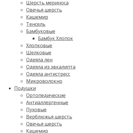
Шерсть мериноса
Овечья шерсть
Кашемир
Тенсель
Бамбуковые
Бамбук Хлопок
Хлопковые
Шелковые
Одеяла лен
Одеяла из эвкалипта
Одеяла антистресс
Микроволокно
Подушки
Ортопедические
Антиаллергенные
Пуховые
Верблюжья шерсть
Овечья шерсть
Кашемир