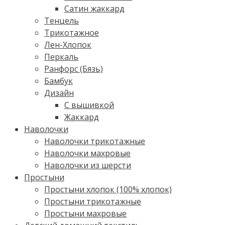
Сатин жаккард
Тенцель
Трикотажное
Лен-Хлопок
Перкаль
Ранфорс (Бязь)
Бамбук
Дизайн
С вышивкой
Жаккард
Наволочки
Наволочки трикотажные
Наволочки махровые
Наволочки из шерсти
Простыни
Простыни хлопок (100% хлопок)
Простыни трикотажные
Простыни махровые