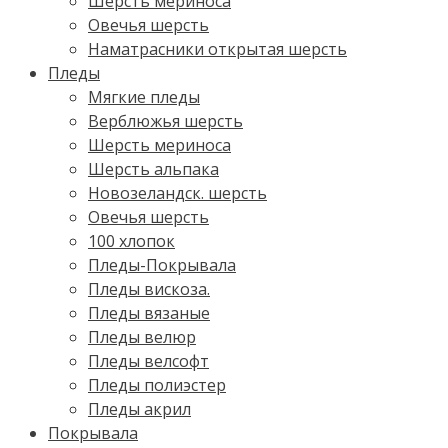
Шерсть мериноса
Овечья шерсть
Наматрасники открытая шерсть
Пледы
Мягкие пледы
Верблюжья шерсть
Шерсть мериноса
Шерсть альпака
Новозеландск. шерсть
Овечья шерсть
100 хлопок
Пледы-Покрывала
Пледы вискоза.
Пледы вязаные
Пледы велюр
Пледы велсофт
Пледы полиэстер
Пледы акрил
Покрывала