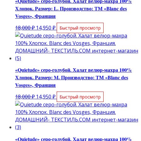
«Quietude» серо-голубой. Халат велюр-махра 100%
Хлопок. Размер: L. Производство: ТМ «Blanc des
Vosges», Франция
Первоначальная
Текущая
18,000
₽
14,950
₽
Быстрый просмотр
цена
цена:
составляла
14,950 ₽.
18,000 ₽.
«Quietude» серо-голубой. Халат велюр-махра 100%
Хлопок. Размер: M. Производство: ТМ «Blanc des
Vosges», Франция
Первоначальная
Текущая
18,000
₽
14,950
₽
Быстрый просмотр
цена
цена:
составляла
14,950 ₽.
18,000 ₽.
«Quietude» серо-голубой. Халат велюр-махра 100%