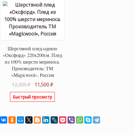
Шерстяной плед-одеяло
«Оксфорд» 220х200см. Плед
из 100% шерсти мериноса.
Производитель: ТМ
«Magicwool», Россия
Первоначальная
Текущая
12,200
₽
11,500
₽
цена
цена:
Быстрый просмотр
составляла
11,500 ₽.
12,200 ₽.