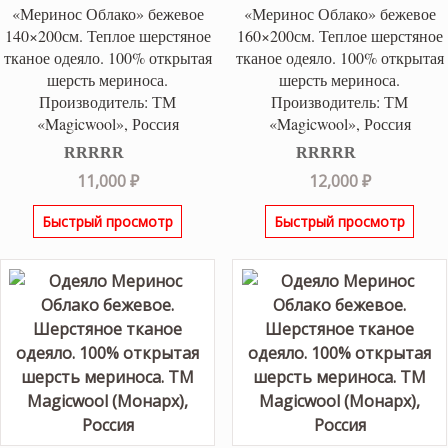
«Меринос Облако» бежевое
«Меринос Облако» бежевое
140×200см. Теплое шерстяное
160×200см. Теплое шерстяное
тканое одеяло. 100% открытая
тканое одеяло. 100% открытая
шерсть мериноса.
шерсть мериноса.
Производитель: ТМ
Производитель: ТМ
«Magicwool», Россия
«Magicwool», Россия
Оценка
5.00
Оценка
5.00
11,000
₽
12,000
₽
из 5
из 5
Быстрый просмотр
Быстрый просмотр