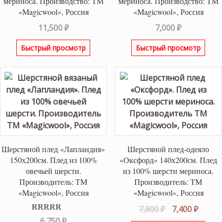
мериноса. Производство: ТМ
мериноса. Производство: ТМ
«Magicwool», Россия
«Magicwool», Россия
11,500
₽
7,000
₽
Быстрый просмотр
Быстрый просмотр
Шерстяной плед «Лапландия»
Шерстяной плед-одеяло
150х200см. Плед из 100%
«Оксфорд» 140х200см. Плед
овечьей шерсти.
из 100% шерсти мериноса.
Производитель: ТМ
Производитель: ТМ
«Magicwool», Россия
«Magicwool», Россия
Первоначаль
Текущ
7,800
₽
7,400
₽
Оценка
5.00
цена
цена:
6,750
₽