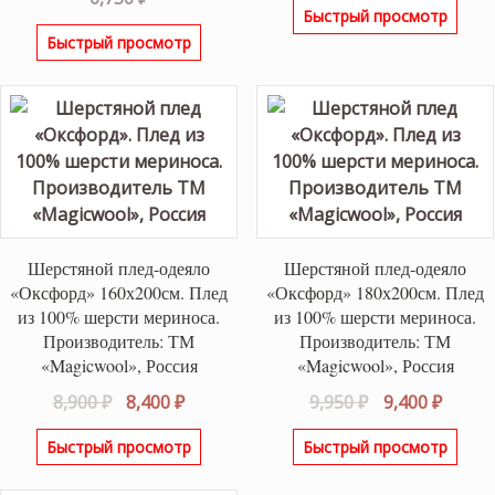
из 5
Быстрый просмотр
составляла
7,400 ₽
Быстрый просмотр
7,800 ₽.
Шерстяной плед-одеяло
Шерстяной плед-одеяло
«Оксфорд» 160х200см. Плед
«Оксфорд» 180х200см. Плед
из 100% шерсти мериноса.
из 100% шерсти мериноса.
Производитель: ТМ
Производитель: ТМ
«Magicwool», Россия
«Magicwool», Россия
Первоначальная
Текущая
Первоначаль
Текущ
8,900
₽
8,400
₽
9,950
₽
9,400
₽
цена
цена:
цена
цена:
Быстрый просмотр
Быстрый просмотр
составляла
8,400 ₽.
составляла
9,400 ₽
8,900 ₽.
9,950 ₽.