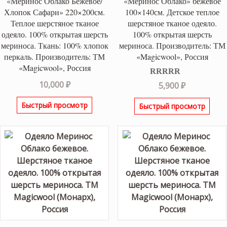
«Меринос Облако Бежевое/
«Меринос Облако» бежевое
Хлопок Сафари» 220×200см.
100×140см. Детское теплое
Теплое шерстяное тканое
шерстяное тканое одеяло.
одеяло. 100% открытая шерсть
100% открытая шерсть
мериноса. Ткань: 100% хлопок
мериноса. Производитель: ТМ
перкаль. Производитель: ТМ
«Magicwool», Россия
«Magicwool», Россия
10,000
₽
Оценка
5,900
₽
4.00
из 5
Быстрый просмотр
Быстрый просмотр