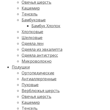
Овечья шерсть
Кашемир
Тенсель
Бамбуковые
Бамбук Хлопок
Хлопковые
Шелковые
Одеяла лен
Одеяла из эвкалипта
Одеяла антистресс
Микроволокно
Подушки
Ортопедические
Антиаллергенные
Пуховые
Верблюжья шерсть
Овечья шерсть
Кашемир
Тенсель