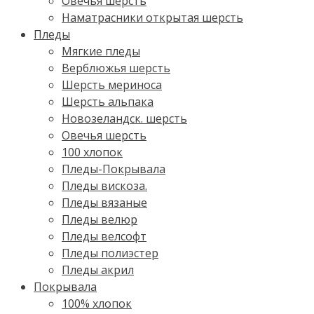
Овечья шерсть
Наматрасники открытая шерсть
Пледы
Мягкие пледы
Верблюжья шерсть
Шерсть мериноса
Шерсть альпака
Новозеландск. шерсть
Овечья шерсть
100 хлопок
Пледы-Покрывала
Пледы вискоза.
Пледы вязаные
Пледы велюр
Пледы велсофт
Пледы полиэстер
Пледы акрил
Покрывала
100% хлопок