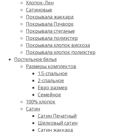
Хлопок-Лен
Сатиновые
Покрывала жаккард
Покрывала Пэчворк
Покрывала стеганые
Покрывала полиэстер
Покрывала хлопок вискоза
Покрывала хлопок полиэстер
Постельное белье
Размеры комплектов
1.5-спальное
2-спальное
Евро размер
Семейное
100% хлопок
Cатин
Сатин Печатный
Шелковый сатин
Сатин жаккард