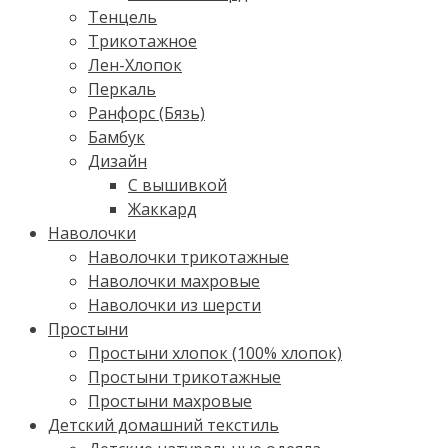
Тенцель
Трикотажное
Лен-Хлопок
Перкаль
Ранфорс (Бязь)
Бамбук
Дизайн
С вышивкой
Жаккард
Наволочки
Наволочки трикотажные
Наволочки махровые
Наволочки из шерсти
Простыни
Простыни хлопок (100% хлопок)
Простыни трикотажные
Простыни махровые
Детский домашний текстиль