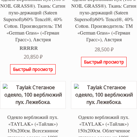
NOIL GRASS®). Ткань: Сатин
NOIL GRASS®). Ткань: Сатин
пухо-держащий (Sateen
пухо-держащий (Sateen
Supersoft)/60% Tencel®, 40%
Supersoft)/60% Tencel®, 40%
Cotton. Производитель: ТМ
Cotton. Производитель: ТМ
«German Grass» («Герман
«German Grass» («Герман
Грасс»), Австрия
Грасс»), Австрия
28,500
₽
Оценка
5.00
20,850
₽
из 5
Быстрый просмотр
Быстрый просмотр
Одеяло верблюжий пух.
Одеяло верблюжий пух.
«TAYLAK» («Тайлак»)
«TAYLAK» («Тайлак»)
150х200см. Всесезонное
150х200см. Облегченное