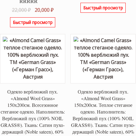
Быстрый просмотр
Оценка
5.00
Первоначальная
Текущая
22,000
₽
20,000
₽
из 5
цена
цена:
Быстрый просмотр
составляла
20,000 ₽.
22,000 ₽.
Одеяло верблюжий пух.
Одеяло верблюжий пух.
«Almond Wool Grass»
«Almond Wool Grass»
150х200см. Всесезонное
150х200см. Теплое стеганое
стеганое одеяло. Наполнитель:
одеяло. Наполнитель:
Верблюжий пух (100% NOIL
Верблюжий пух (100% NOIL
GRASS®). Ткань: Сатин пухо-
GRASS®). Ткань: Сатин пухо-
держащий (Noble sateen), 60%
держащий (Noble sateen), 60%