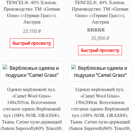
TENCEL®, 40% Хлопок.
TENCEL®, 40% Хлопок.
Производство: ТМ «German
Производство: ТМ «German
Grass» («Герман Грасс»),
Grass» («Герман Грасс»),
Австрия
Австрия
23,100
₽
Оценка
5.00
25,900
₽
из 5
Быстрый просмотр
Быстрый просмотр
Одеяло верблюжий пух.
Одеяло верблюжий пух.
«Camel Wool Grass»
«Camel Wool Grass»
140х205см. Всесезонное
150х200см. Всесезонное
стеганое одеяло Верблюжий
стеганое одеяло Верблюжий
пух (100% NOIL GRASS®).
пух (100% NOIL GRASS®).
Ткань: Сатин пухо-держащий
Ткань: Сатин пухо-держащий
(Sateen Supersoft)/60% Tencel®,
(Sateen Supersoft)/60% Tencel®,