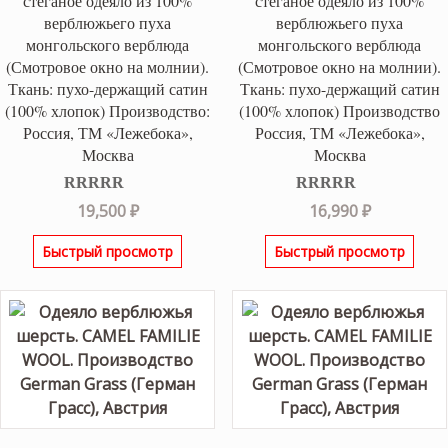
стеганое одеяло из 100%
стеганое одеяло из 100%
верблюжьего пуха
верблюжьего пуха
монгольского верблюда
монгольского верблюда
(Смотровое окно на молнии).
(Смотровое окно на молнии).
Ткань: пухо-держащий сатин
Ткань: пухо-держащий сатин
(100% хлопок) Производство:
(100% хлопок) Производство
Россия, ТМ «Лежебока»,
Россия, ТМ «Лежебока»,
Москва
Москва
Оценка
5.00
Оценка
5.00
19,500
₽
16,990
₽
из 5
из 5
Быстрый просмотр
Быстрый просмотр