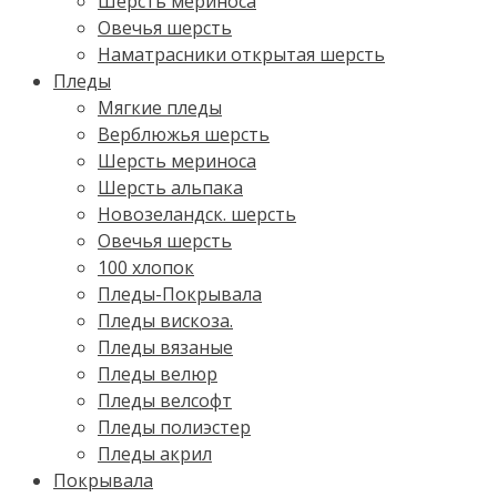
Шерсть мериноса
Овечья шерсть
Наматрасники открытая шерсть
Пледы
Мягкие пледы
Верблюжья шерсть
Шерсть мериноса
Шерсть альпака
Новозеландск. шерсть
Овечья шерсть
100 хлопок
Пледы-Покрывала
Пледы вискоза.
Пледы вязаные
Пледы велюр
Пледы велсофт
Пледы полиэстер
Пледы акрил
Покрывала