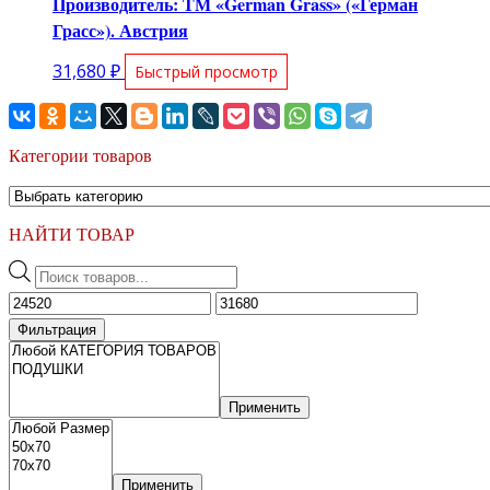
Производитель: ТМ «German Grass» («Герман
Грасс»). Австрия
31,680
₽
Быстрый просмотр
Категории товаров
НАЙТИ ТОВАР
Поиск
товаров
Минимальная
Максимальная
цена
цена
Фильтрация
Применить
Применить