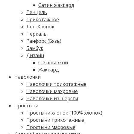
Сатин жаккард
Тенцель
Трикотажное
Лен-Хлопок
Перкаль
Ранфорс (Бязь)
Бамбук
Дизайн
С вышивкой
Жаккард
Наволочки
Наволочки трикотажные
Наволочки махровые
Наволочки из шерсти
Простыни
Простыни хлопок (100% хлопок)
Простыни трикотажные
Простыни махровые