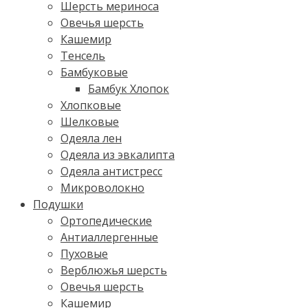
Шерсть мериноса
Овечья шерсть
Кашемир
Тенсель
Бамбуковые
Бамбук Хлопок
Хлопковые
Шелковые
Одеяла лен
Одеяла из эвкалипта
Одеяла антистресс
Микроволокно
Подушки
Ортопедические
Антиаллергенные
Пуховые
Верблюжья шерсть
Овечья шерсть
Кашемир