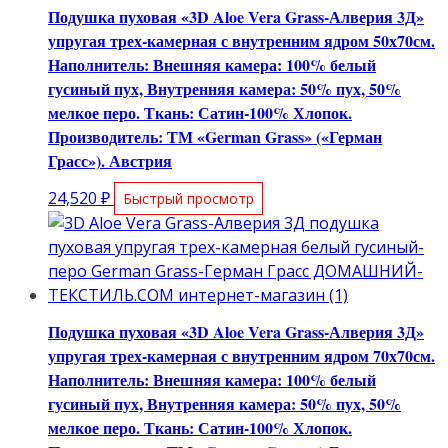
Подушка пуховая «3D Aloe Vera Grass-Алверия 3Д»
упругая трех-камерная с внутренним ядром 50х70см.
Наполнитель: Внешняя камера: 100% белый
гусиный пух, Внутренняя камера: 50% пух, 50%
мелкое перо. Ткань: Сатин-100% Хлопок.
Производитель: ТМ «German Grass» («Герман
Грасс»). Австрия
24,520
₽
Быстрый просмотр
Подушка пуховая «3D Aloe Vera Grass-Алверия 3Д»
упругая трех-камерная с внутренним ядром 70х70см.
Наполнитель: Внешняя камера: 100% белый
гусиный пух, Внутренняя камера: 50% пух, 50%
мелкое перо. Ткань: Сатин-100% Хлопок.