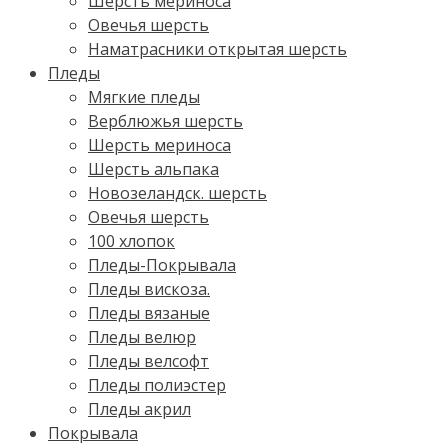
Шерсть мериноса
Овечья шерсть
Наматрасники открытая шерсть
Пледы
Мягкие пледы
Верблюжья шерсть
Шерсть мериноса
Шерсть альпака
Новозеландск. шерсть
Овечья шерсть
100 хлопок
Пледы-Покрывала
Пледы вискоза.
Пледы вязаные
Пледы велюр
Пледы велсофт
Пледы полиэстер
Пледы акрил
Покрывала