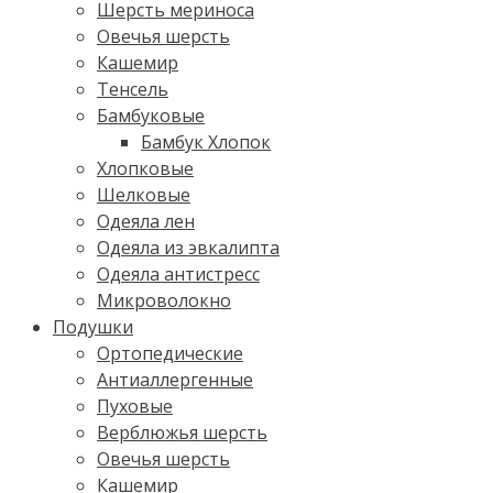
Шерсть мериноса
Овечья шерсть
Кашемир
Тенсель
Бамбуковые
Бамбук Хлопок
Хлопковые
Шелковые
Одеяла лен
Одеяла из эвкалипта
Одеяла антистресс
Микроволокно
Подушки
Ортопедические
Антиаллергенные
Пуховые
Верблюжья шерсть
Овечья шерсть
Кашемир