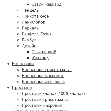
Сатин жаккард
Тенцель
Трикотажное
Лен-Хлопок
Перкаль
Ранфорс (Бязь)
Бамбук
Дизайн
С вышивкой
Жаккард
Наволочки
Наволочки трикотажные
Наволочки махровые
Наволочки из шерсти
Простыни
Простыни хлопок (100% хлопок)
Простыни трикотажные
Простыни махровые