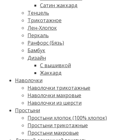
Сатин жаккард
Тенцель
Трикотажное
Лен-Хлопок
Перкаль
Ранфорс (Бязь)
Бамбук
Дизайн
С вышивкой
Жаккард
Наволочки
Наволочки трикотажные
Наволочки махровые
Наволочки из шерсти
Простыни
Простыни хлопок (100% хлопок)
Простыни трикотажные
Простыни махровые