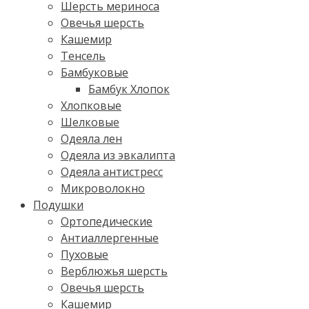
Шерсть мериноса
Овечья шерсть
Кашемир
Тенсель
Бамбуковые
Бамбук Хлопок
Хлопковые
Шелковые
Одеяла лен
Одеяла из эвкалипта
Одеяла антистресс
Микроволокно
Подушки
Ортопедические
Антиаллергенные
Пуховые
Верблюжья шерсть
Овечья шерсть
Кашемир