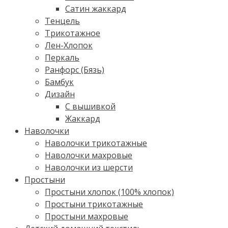
Сатин жаккард
Тенцель
Трикотажное
Лен-Хлопок
Перкаль
Ранфорс (Бязь)
Бамбук
Дизайн
С вышивкой
Жаккард
Наволочки
Наволочки трикотажные
Наволочки махровые
Наволочки из шерсти
Простыни
Простыни хлопок (100% хлопок)
Простыни трикотажные
Простыни махровые