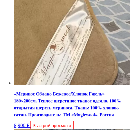
«Меринос Облако Бежевое/Хлопок Гжель»
180×200см. Теплое шерстяное тканое одеяло. 100%
открытая шерсть мериноса. Ткань: 100% хлопок-
сатин. Производитель: ТМ «Magicwool», Россия
8,900
₽
Быстрый просмотр