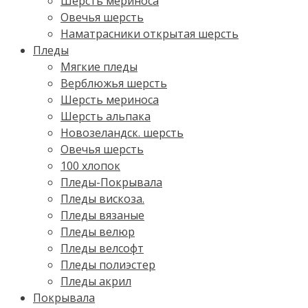
Шерсть мериноса
Овечья шерсть
Наматрасники открытая шерсть
Пледы
Мягкие пледы
Верблюжья шерсть
Шерсть мериноса
Шерсть альпака
Новозеландск. шерсть
Овечья шерсть
100 хлопок
Пледы-Покрывала
Пледы вискоза.
Пледы вязаные
Пледы велюр
Пледы велсофт
Пледы полиэстер
Пледы акрил
Покрывала