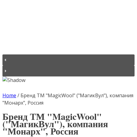
Home
/
Бренд ТМ "MagicWool" ("МагикВул"), компания
"Монарх", Россия
Бренд ТМ "MagicWool"
("МагикВул"), компания
"Монарх", Россия