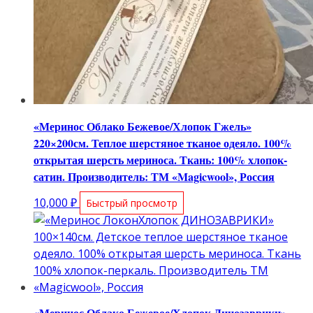
«Меринос Облако Бежевое/Хлопок Гжель»
220×200см. Теплое шерстяное тканое одеяло. 100%
открытая шерсть мериноса. Ткань: 100% хлопок-
сатин. Производитель: ТМ «Magicwool», Россия
10,000
₽
Быстрый просмотр
«Меринос Облако Бежевое/Хлопок Динозаврики»