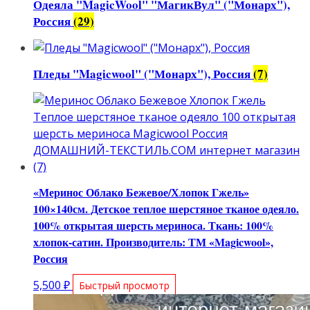
Одеяла "MagicWool" "МагикВул" ("Монарх"),
Россия
(29)
Пледы "Magicwool" ("Монарх"), Россия
(7)
«Меринос Облако Бежевое/Хлопок Гжель»
100×140см. Детское теплое шерстяное тканое одеяло.
100% открытая шерсть мериноса. Ткань: 100%
хлопок-сатин. Производитель: ТМ «Magicwool»,
Россия
5,500
₽
Быстрый просмотр