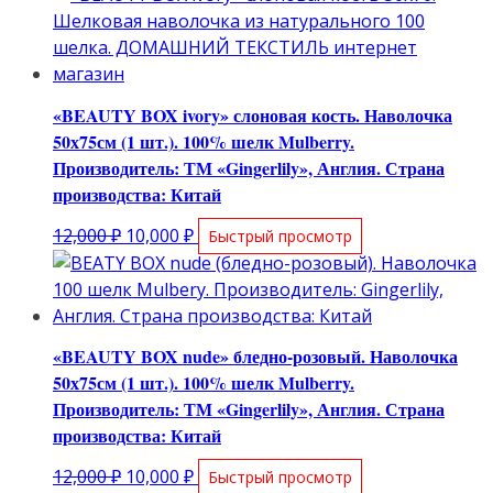
«BEAUTY BOX ivory» слоновая кость. Наволочка
50х75см (1 шт.). 100% шелк Mulberry.
Производитель: ТМ «Gingerlily», Англия. Страна
производства: Китай
Первоначальная
Текущая
12,000
₽
10,000
₽
Быстрый просмотр
цена
цена:
составляла
10,000 ₽.
12,000 ₽.
«BEAUTY BOX nude» бледно-розовый. Наволочка
50х75см (1 шт.). 100% шелк Mulberry.
Производитель: ТМ «Gingerlily», Англия. Страна
производства: Китай
Первоначальная
Текущая
12,000
₽
10,000
₽
Быстрый просмотр