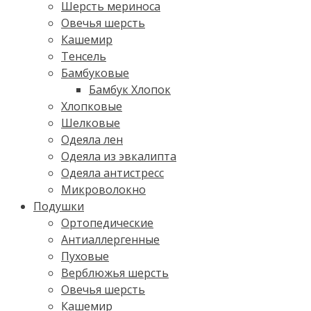
Шерсть мериноса
Овечья шерсть
Кашемир
Тенсель
Бамбуковые
Бамбук Хлопок
Хлопковые
Шелковые
Одеяла лен
Одеяла из эвкалипта
Одеяла антистресс
Микроволокно
Подушки
Ортопедические
Антиаллергенные
Пуховые
Верблюжья шерсть
Овечья шерсть
Кашемир