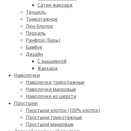
Сатин жаккард
Тенцель
Трикотажное
Лен-Хлопок
Перкаль
Ранфорс (Бязь)
Бамбук
Дизайн
С вышивкой
Жаккард
Наволочки
Наволочки трикотажные
Наволочки махровые
Наволочки из шерсти
Простыни
Простыни хлопок (100% хлопок)
Простыни трикотажные
Простыни махровые