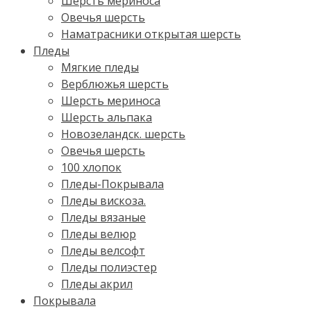
Шерсть мериноса
Овечья шерсть
Наматрасники открытая шерсть
Пледы
Мягкие пледы
Верблюжья шерсть
Шерсть мериноса
Шерсть альпака
Новозеландск. шерсть
Овечья шерсть
100 хлопок
Пледы-Покрывала
Пледы вискоза.
Пледы вязаные
Пледы велюр
Пледы велсофт
Пледы полиэстер
Пледы акрил
Покрывала