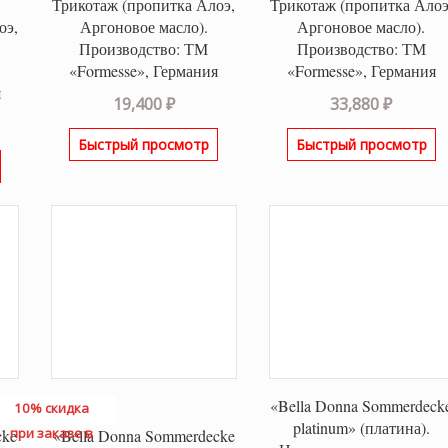
Трикотаж (пропитка Алоэ,
Трикотаж (пропитка Алоэ
оэ,
Аргоновое масло).
Аргоновое масло).
Производство: ТМ
Производство: ТМ
«Formesse», Германия
«Formesse», Германия
я
19,400
₽
33,880
₽
Быстрый просмотр
Быстрый просмотр
«Bella Donna Sommerdeck
10% скидка
platinum» (платина).
при заказе в
cke
«Bella Donna Sommerdecke