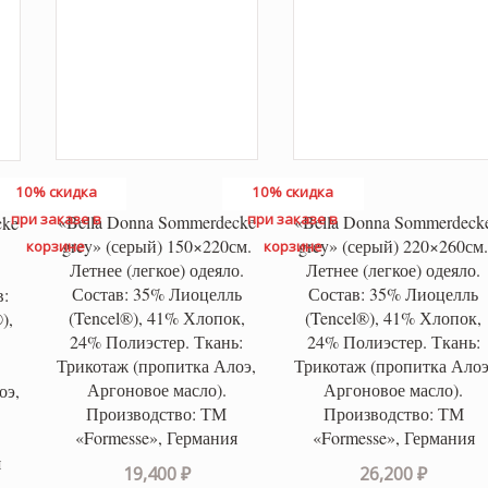
10% скидка
10% скидка
при заказе в
при заказе в
«Bella Donna Sommerdecke
«Bella Donna Sommerdeck
cke
grey» (серый) 150×220см.
grey» (серый) 220×260см
корзине
корзине
Летнее (легкое) одеяло.
Летнее (легкое) одеяло.
Состав: 35% Лиоцелль
Состав: 35% Лиоцелль
в:
(Tencel®), 41% Хлопок,
(Tencel®), 41% Хлопок,
),
24% Полиэстер. Ткань:
24% Полиэстер. Ткань:
Трикотаж (пропитка Алоэ,
Трикотаж (пропитка Алоэ
Аргоновое масло).
Аргоновое масло).
оэ,
Производство: ТМ
Производство: ТМ
«Formesse», Германия
«Formesse», Германия
я
19,400
₽
26,200
₽