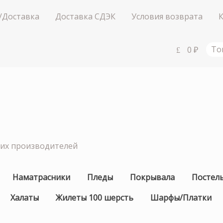
/Доставка
Доставка СДЭК
Условия возврата
0
₽
То
ших производителей
Наматрасники
Пледы
Покрывала
Постел
Халаты
Жилеты 100 шерсть
Шарфы/Платки