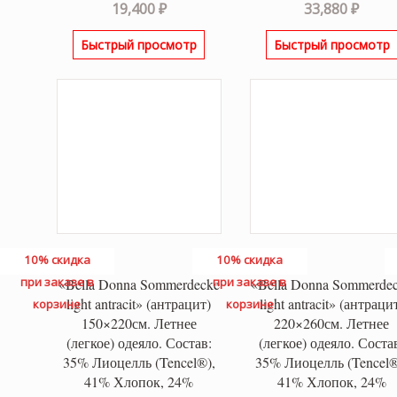
19,400
₽
33,880
₽
Быстрый просмотр
Быстрый просмотр
10% скидка
10% скидка
при заказе в
при заказе в
«Bella Donna Sommerdecke
«Bella Donna Sommerde
light antracit» (антрацит)
light antracit» (антраци
корзине
корзине
150×220см. Летнее
220×260см. Летнее
(легкое) одеяло. Состав:
(легкое) одеяло. Соста
35% Лиоцелль (Tencel®),
35% Лиоцелль (Tencel®
41% Хлопок, 24%
41% Хлопок, 24%