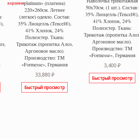
Наволочка трикотажная
platinum» (платина)
корзине
50х70см. (1 шт.). Состав:
220×260см. Летнее
35% Лиоцелль (Tencel®),
в:
(легкое) одеяло. Состав:
41% Хлопок, 24%
),
35% Лиоцелль (Tencel®),
Полиэстер. Ткань:
41% Хлопок, 24%
Трикотаж (пропитка Алоэ
Полиэстер. Ткань:
Аргоновое масло).
оэ,
Трикотаж (пропитка Алоэ,
Производство: ТМ
Аргоновое масло).
«Formesse», Германия
Производство: ТМ
я
«Formesse», Германия
3,400
₽
33,880
₽
Быстрый просмотр
Быстрый просмотр