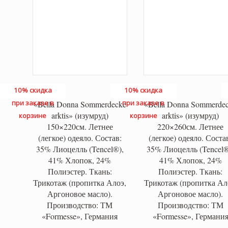
10% скидка
10% скидка
при заказе в
при заказе в
«Bella Donna Sommerdecke
«Bella Donna Sommerde
arktis» (изумруд)
arktis» (изумруд)
корзине
корзине
150×220см. Летнее
220×260см. Летнее
(легкое) одеяло. Состав:
(легкое) одеяло. Соста
35% Лиоцелль (Tencel®),
35% Лиоцелль (Tencel®
41% Хлопок, 24%
41% Хлопок, 24%
Полиэстер. Ткань:
Полиэстер. Ткань:
Трикотаж (пропитка Алоэ,
Трикотаж (пропитка Ал
Аргоновое масло).
Аргоновое масло).
Производство: ТМ
Производство: ТМ
«Formesse», Германия
«Formesse», Германи