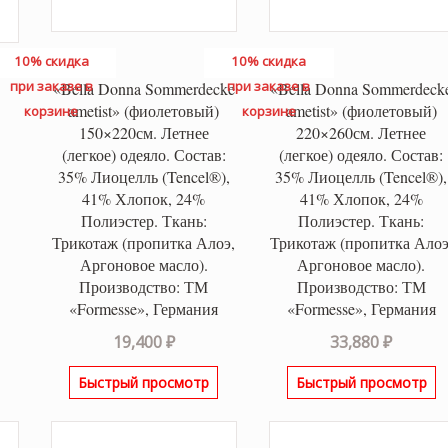
10% скидка
10% скидка
при заказе в
при заказе в
«Bella Donna Sommerdecke
«Bella Donna Sommerdeck
ametist» (фиолетовый)
ametist» (фиолетовый)
корзине
корзине
150×220см. Летнее
220×260см. Летнее
(легкое) одеяло. Состав:
(легкое) одеяло. Состав:
35% Лиоцелль (Tencel®),
35% Лиоцелль (Tencel®),
41% Хлопок, 24%
41% Хлопок, 24%
Полиэстер. Ткань:
Полиэстер. Ткань:
Трикотаж (пропитка Алоэ,
Трикотаж (пропитка Алоэ
Аргоновое масло).
Аргоновое масло).
Производство: ТМ
Производство: ТМ
«Formesse», Германия
«Formesse», Германия
19,400
₽
33,880
₽
Быстрый просмотр
Быстрый просмотр