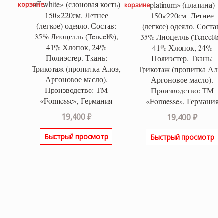
off white» (слоновая кость)
platinum» (платина)
корзине
корзине
150×220см. Летнее
150×220см. Летнее
(легкое) одеяло. Состав:
(легкое) одеяло. Соста
35% Лиоцелль (Tencel®),
35% Лиоцелль (Tencel®
41% Хлопок, 24%
41% Хлопок, 24%
Полиэстер. Ткань:
Полиэстер. Ткань:
Трикотаж (пропитка Алоэ,
Трикотаж (пропитка Ал
Аргоновое масло).
Аргоновое масло).
Производство: ТМ
Производство: ТМ
«Formesse», Германия
«Formesse», Германи
19,400
₽
19,400
₽
Быстрый просмотр
Быстрый просмотр