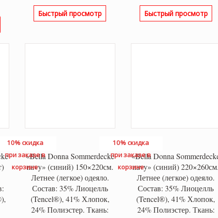
Быстрый просмотр
Быстрый просмотр
10% скидка
10% скидка
при заказе в
при заказе в
cke
«Bella Donna Sommerdecke
«Bella Donna Sommerdeck
т)
navy» (синий) 150×220см.
navy» (синий) 220×260см
корзине
корзине
Летнее (легкое) одеяло.
Летнее (легкое) одеяло.
в:
Состав: 35% Лиоцелль
Состав: 35% Лиоцелль
),
(Tencel®), 41% Хлопок,
(Tencel®), 41% Хлопок,
24% Полиэстер. Ткань:
24% Полиэстер. Ткань: