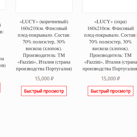
«LUCY» (коричневый)
«LUCY» (охра)
й
160х210см. Флисовый
160х210см. Флисовый
в:
плед-покрывало. Состав:
плед-покрывало. Состав:
70% полиэстер, 30%
70% полиэстер, 30%
вискоза (хлопок).
вискоза (хлопок).
Производитель: ТМ
Производитель: ТМ
на
«Fazzini», Италия (страна
«Fazzini», Италия (страна
ия)
производства Португалия)
производства Португалия
15,000
₽
15,000
₽
Быстрый просмотр
Быстрый просмотр