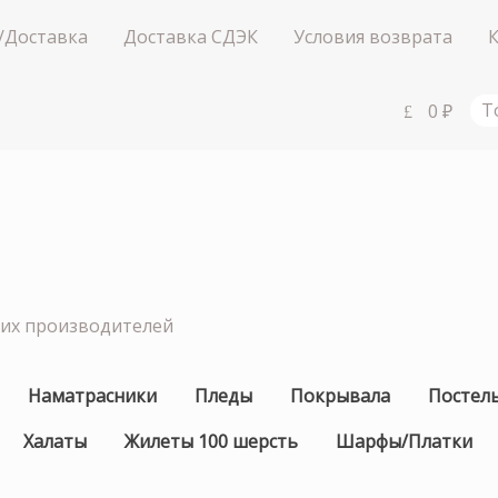
/Доставка
Доставка СДЭК
Условия возврата
0
₽
Т
ших производителей
Наматрасники
Пледы
Покрывала
Постел
Халаты
Жилеты 100 шерсть
Шарфы/Платки