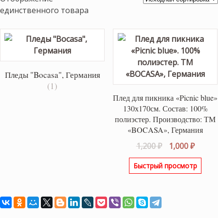
единственного товара
Пледы "Bocasa", Германия
(1)
Плед для пикника «Picnic blue»
130х170см. Состав: 100%
полиэстер. Производство: ТМ
«BOCASA», Германия
Первоначаль
Текущ
1,200
₽
1,000
₽
цена
цена:
Быстрый просмотр
составляла
1,000 ₽
1,200 ₽.