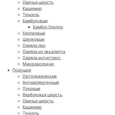
Овечья шерсть
Кашемир
Тенсель
Бамбуковые
Бамбук Хлопок
Хлопковые
Шелковые
Одеяла лен
Одеяла из эвкалипта
Одеяла антистресс
Микроволокно
Подушки
Ортопедические
Антиаллергенные
Пуховые
Верблюжья шерсть
Овечья шерсть
Кашемир
Тенсель