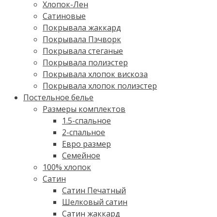
Хлопок-Лен
Сатиновые
Покрывала жаккард
Покрывала Пэчворк
Покрывала стеганые
Покрывала полиэстер
Покрывала хлопок вискоза
Покрывала хлопок полиэстер
Постельное белье
Размеры комплектов
1.5-спальное
2-спальное
Евро размер
Семейное
100% хлопок
Cатин
Сатин Печатный
Шелковый сатин
Сатин жаккард