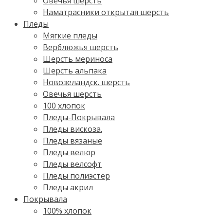
Овечья шерсть
Наматрасники открытая шерсть
Пледы
Мягкие пледы
Верблюжья шерсть
Шерсть мериноса
Шерсть альпака
Новозеландск. шерсть
Овечья шерсть
100 хлопок
Пледы-Покрывала
Пледы вискоза.
Пледы вязаные
Пледы велюр
Пледы велсофт
Пледы полиэстер
Пледы акрил
Покрывала
100% хлопок