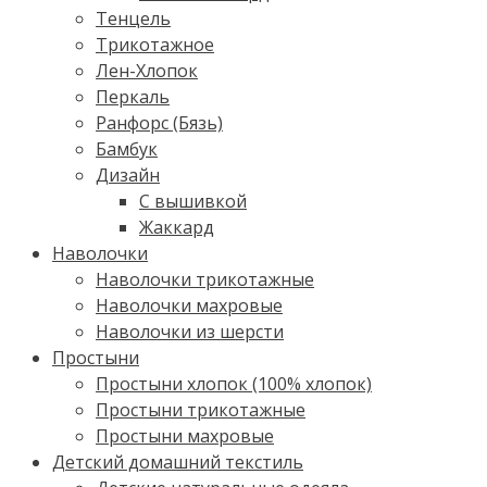
Тенцель
Трикотажное
Лен-Хлопок
Перкаль
Ранфорс (Бязь)
Бамбук
Дизайн
С вышивкой
Жаккард
Наволочки
Наволочки трикотажные
Наволочки махровые
Наволочки из шерсти
Простыни
Простыни хлопок (100% хлопок)
Простыни трикотажные
Простыни махровые
Детский домашний текстиль