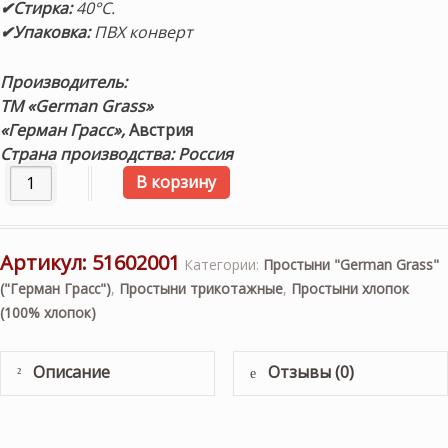
✔Стирка:
40°С.
✔Упаковка:
ПВХ конверт
Производитель:
ТМ «German Grass»
«Герман Грасс»,
Австрия
Страна производства: Россия
Количество товара «JERSEY WHITE GRASS». Простыня-чехо
В корзину
Артикул:
51602001
Категории:
Простыни "German Grass"
("Герман Грасс")
,
Простыни трикотажные
,
Простыни хлопок
(100% хлопок)
Описание
Отзывы (0)