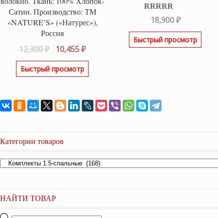
волокно. Ткань: 100% Хлопок-
Сатин. Производство: ТМ
Оценка
5.00
18,900
₽
«NATURE’S» («Натурес»),
из 5
Россия
Быстрый просмотр
Первоначальная
Текущая
12,300
₽
10,455
₽
цена
цена:
Быстрый просмотр
составляла
10,455 ₽.
12,300 ₽.
Категории товаров
НАЙТИ ТОВАР