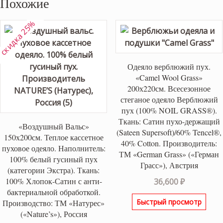
Похожие
скидка 25%
Одеяло верблюжий пух.
«Camel Wool Grass»
200х220см. Всесезонное
стеганое одеяло Верблюжий
пух (100% NOIL GRASS®).
Ткань: Сатин пухо-держащий
«Воздушный Вальс»
(Sateen Supersoft)/60% Tencel®,
150х200см. Теплое кассетное
40% Cotton. Производитель:
пуховое одеяло. Наполнитель:
ТМ «German Grass» («Герман
100% белый гусиный пух
Грасс»), Австрия
(категории Экстра). Ткань:
100% Хлопок-Сатин с анти-
36,600
₽
бактериальной обработкой.
Быстрый просмотр
Производство: ТМ «Натурес»
(«Nature’s»), Россия