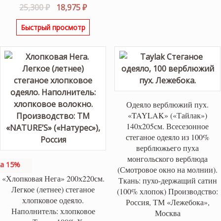
Первоначальная
Текущая
25,300
₽
18,975
₽
цена
цена:
Быстрый просмотр
составляла
18,975 ₽.
25,300 ₽.
Одеяло верблюжий пух.
«TAYLAK» («Тайлак»)
140х205см. Всесезонное
стеганое одеяло из 100%
верблюжьего пуха
монгольского верблюда
а 15%
(Смотровое окно на молнии).
«Хлопковая Нега» 200х220см.
Ткань: пухо-держащий сатин
Легкое (летнее) стеганое
(100% хлопок) Производство:
хлопковое одеяло.
Россия, ТМ «Лежебока»,
Наполнитель: хлопковое
Москва