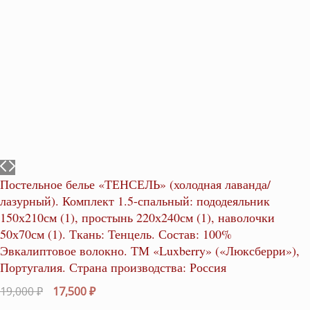
Постельное белье «ТЕНСЕЛЬ» (холодная лаванда/
лазурный). Комплект 1.5-спальный: пододеяльник
150х210см (1), простынь 220х240см (1), наволочки
50х70см (1). Ткань: Тенцель. Состав: 100%
Эвкалиптовое волокно. ТМ «Luxberry» («Люксберри»),
Португалия. Страна производства: Россия
Первоначальная
Текущая
19,000
₽
17,500
₽
цена
цена: