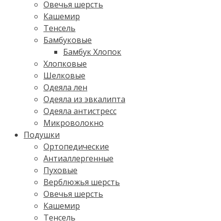
Овечья шерсть
Кашемир
Тенсель
Бамбуковые
Бамбук Хлопок
Хлопковые
Шелковые
Одеяла лен
Одеяла из эвкалипта
Одеяла антистресс
Микроволокно
Подушки
Ортопедические
Антиаллергенные
Пуховые
Верблюжья шерсть
Овечья шерсть
Кашемир
Тенсель