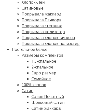
Хлопок-Лен
Сатиновые
Покрывала жаккард
Покрывала Пэчворк
Покрывала стеганые
Покрывала полиэстер
Покрывала хлопок вискоза
Покрывала хлопок полиэстер
Постельное белье
Размеры комплектов
1.5-спальное
2-спальное
Евро размер
Семейное
100% хлопок
Cатин
Сатин Печатный
Шелковый сатин
Сатин жаккард