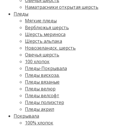
Овечья шерсть
Наматрасники открытая шерсть
Пледы
Мягкие пледы
Верблюжья шерсть
Шерсть мериноса
Шерсть альпака
Новозеландск. шерсть
Овечья шерсть
100 хлопок
Пледы-Покрывала
Пледы вискоза.
Пледы вязаные
Пледы велюр
Пледы велсофт
Пледы полиэстер
Пледы акрил
Покрывала
100% хлопок