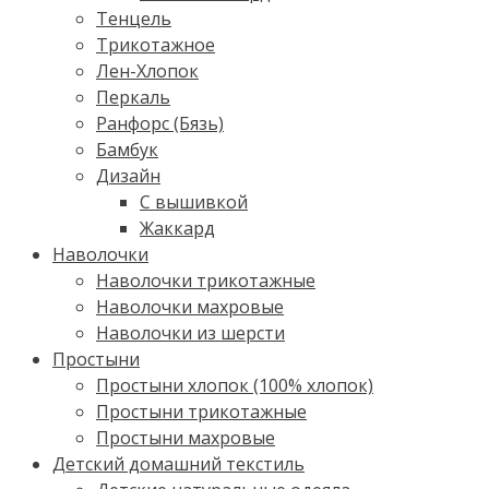
Тенцель
Трикотажное
Лен-Хлопок
Перкаль
Ранфорс (Бязь)
Бамбук
Дизайн
С вышивкой
Жаккард
Наволочки
Наволочки трикотажные
Наволочки махровые
Наволочки из шерсти
Простыни
Простыни хлопок (100% хлопок)
Простыни трикотажные
Простыни махровые
Детский домашний текстиль