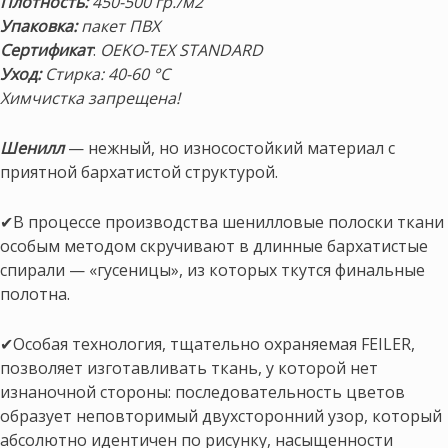
Плотность:
450-500 гр./м2
Упаковка:
пакет ПВХ
Сертификат
:
OEKO-TEX STANDARD
Уход:
Стирка: 40-60 °C
Химчистка запрещена!
Шенилл
— нежный, но износостойкий материал с
приятной бархатистой структурой.
✔В процессе производства шенилловые полоски ткани
особым методом скручивают в длинные бархатистые
спирали — «гусеницы», из которых ткутся финальные
полотна.
✔Особая технология, тщательно охраняемая FEILER,
позволяет изготавливать ткань, у которой нет
изнаночной стороны: последовательность цветов
образует неповторимый двухсторонний узор, который
абсолютно идентичен по рисунку, насыщенности