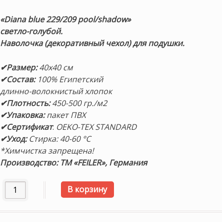
цена
цена:
составляла
9,400 ₽.
«Diana blue 229/209 pool/shadow»
10,500 ₽.
светло-голубой.
Наволочка (декоративный чехол) для подушки.
✔Размер:
40х40 см
✔Состав:
100% Египетский
длинно-волокнистый хлопок
✔Плотность:
450-500 гр./м2
✔Упаковка:
пакет ПВХ
✔Сертификат
:
OEKO-TEX STANDARD
✔Уход:
Стирка: 40-60 °C
*Химчистка запрещена!
Производство: ТМ «FEILER», Германия
Количество товара Наволочка (декоративный чехол) «Dia
В корзину