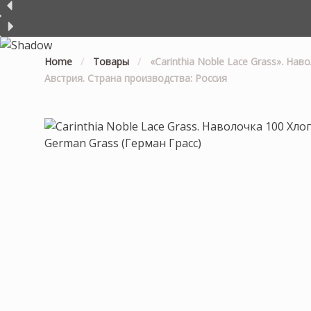
Home
/
Товары
/
«Carinthia Noble Lace Grass». На
Австрия. Страна производства: Россия