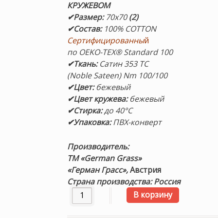
КРУЖЕВОМ
✔Размер
:
70х70
(2)
✔Состав
:
100% COTTON
Сертифицированны
й
по OEKO-TEX® Standard 100
✔Ткань:
Сатин 353 ТС
(Noble Sateen) Nm 100/100
✔Цвет:
бежевый
✔Цвет кружева:
бежевый
✔Стирка:
до 40°С
✔Упаковка:
ПВХ-конверт
Производитель:
ТМ «German Grass»
«Герман Грасс»,
Австрия
Страна производства: Россия
Количество товара «Carinthia Noble La
В корзину