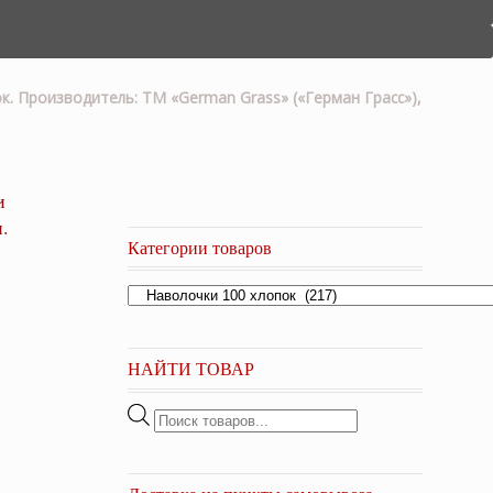
пок. Производитель: ТМ «German Grass» («Герман Грасс»),
и
.
Категории товаров
НАЙТИ ТОВАР
Поиск
товаров