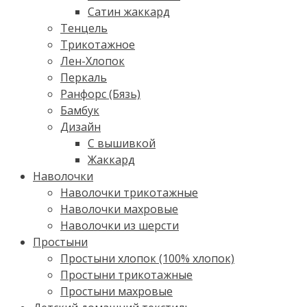
Сатин жаккард
Тенцель
Трикотажное
Лен-Хлопок
Перкаль
Ранфорс (Бязь)
Бамбук
Дизайн
С вышивкой
Жаккард
Наволочки
Наволочки трикотажные
Наволочки махровые
Наволочки из шерсти
Простыни
Простыни хлопок (100% хлопок)
Простыни трикотажные
Простыни махровые