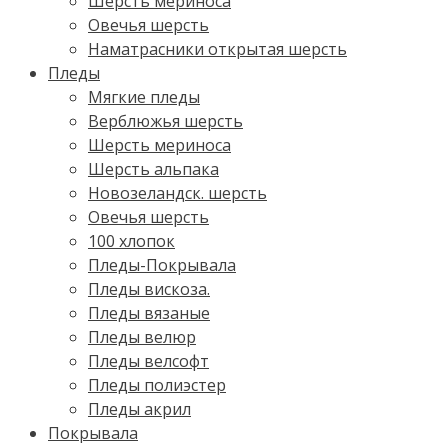
Шерсть мериноса
Овечья шерсть
Наматрасники открытая шерсть
Пледы
Мягкие пледы
Верблюжья шерсть
Шерсть мериноса
Шерсть альпака
Новозеландск. шерсть
Овечья шерсть
100 хлопок
Пледы-Покрывала
Пледы вискоза.
Пледы вязаные
Пледы велюр
Пледы велсофт
Пледы полиэстер
Пледы акрил
Покрывала