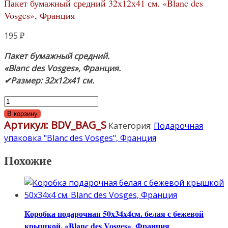
Пакет бумажный средний 32х12х41 см. «Blanc des
Vosges», Франция
195
₽
Пакет бумажный средний.
«Blanc des Vosges», Франция.
✔Размер: 32х12х41 см.
Количество
товара
В корзину
Артикул:
BDV_BAG_S
Пакет
Категория:
Подарочная
бумажный
упаковка "Blanc des Vosges", Франция
средний
Похожие
32х12х41
см.
«Blanc
des
Vosges»,
Коробка подарочная 50х34х4см. белая с бежевой
Франция
крышкой. «Blanc des Vosges», Франция