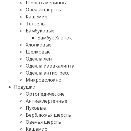
Шерсть мериноса
Овечья шерсть
Кашемир
Тенсель
Бамбуковые
Бамбук Хлопок
Хлопковые
Шелковые
Одеяла лен
Одеяла из эвкалипта
Одеяла антистресс
Микроволокно
Подушки
Ортопедические
Антиаллергенные
Пуховые
Верблюжья шерсть
Овечья шерсть
Кашемир