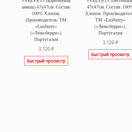
«VELVET» (коричневая
«VELVET» (песочный
замша) 47х47см. Состав:
47х47см. Состав: 100
100% Хлопок.
Хлопок. Производител
Производитель: ТМ
ТМ «Luxberry»
«Luxberry»
(«Люксберри»),
(«Люксберри»),
Португалия
Португалия
3,120
₽
3,120
₽
Быстрый просмотр
Быстрый просмотр