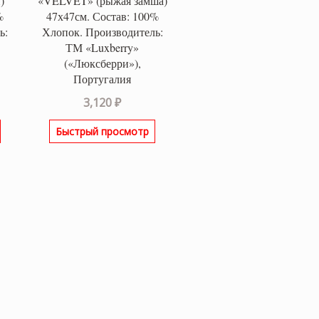
)
«VELVET» (рыжая замша)
%
47х47см. Состав: 100%
ь:
Хлопок. Производитель:
ТМ «Luxberry»
(«Люксберри»),
Португалия
3,120
₽
Быстрый просмотр