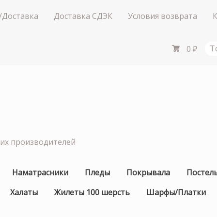
/Доставка
Доставка СДЭК
Условия возврата
0
₽
Т
ших производителей
Наматрасники
Пледы
Покрывала
Постел
Халаты
Жилеты 100 шерсть
Шарфы/Платки