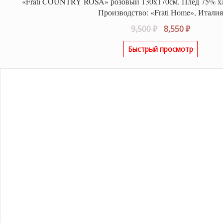
«Frati COUNTRY ROSA» розовый 130х170см. Плед 75% хл
Производство: «Frati Home», Итали
Первоначальна
Текуща
9,500
₽
8,550
₽
цена
цена:
Быстрый просмотр
составляла
8,550 ₽.
9,500 ₽.