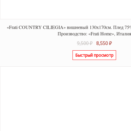
«Frati COUNTRY CILIEGIA» вишневый 130х170см. Плед 75%
Производство: «Frati Home», Итали
Первоначальна
Текуща
9,500
₽
8,550
₽
цена
цена:
Быстрый просмотр
составляла
8,550 ₽.
9,500 ₽.