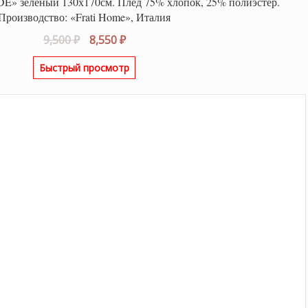
» зеленый 130х170см. Плед 75% хлопок, 25% полиэстер.
Производство: «Frati Home», Италия
Первоначальная
Текущая
9,500
₽
8,550
₽
цена
цена:
Быстрый просмотр
составляла
8,550 ₽.
9,500 ₽.