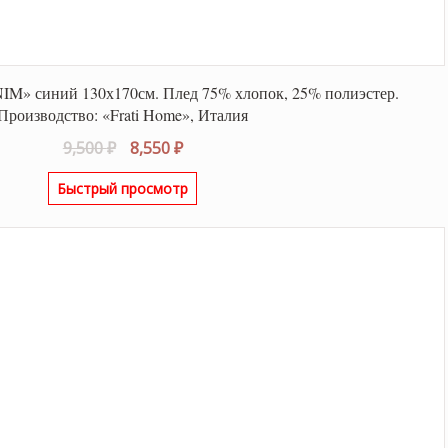
M» синий 130х170см. Плед 75% хлопок, 25% полиэстер.
Производство: «Frati Home», Италия
Первоначальная
Текущая
9,500
₽
8,550
₽
цена
цена:
Быстрый просмотр
составляла
8,550 ₽.
9,500 ₽.