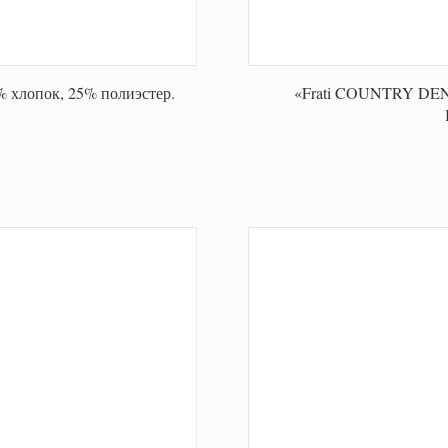
 хлопок, 25% полиэстер.
«Frati COUNTRY DENI
я
я
я