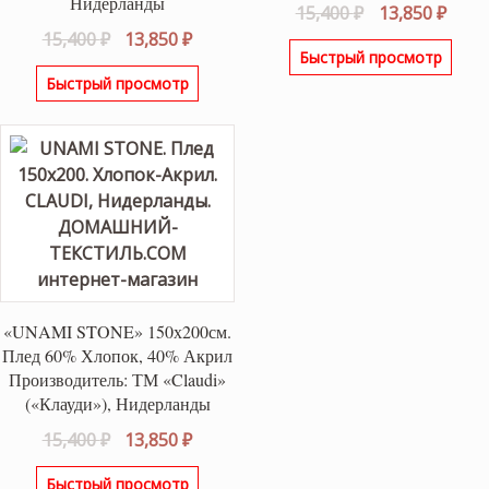
Нидерланды
Первоначаль
Теку
15,400
₽
13,850
₽
Первоначальная
Текущая
цена
цена
15,400
₽
13,850
₽
Быстрый просмотр
цена
цена:
составляла
13,85
Быстрый просмотр
составляла
13,850 ₽.
15,400 ₽.
15,400 ₽.
«UNAMI STONE» 150х200см.
Плед 60% Хлопок, 40% Акрил
Производитель: ТМ «Claudi»
(«Клауди»), Нидерланды
Первоначальная
Текущая
15,400
₽
13,850
₽
цена
цена:
Быстрый просмотр