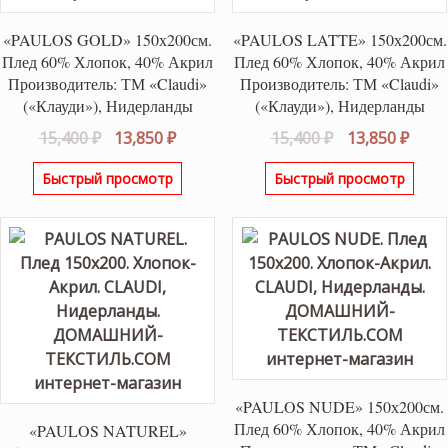
«PAULOS GOLD» 150х200см.
«PAULOS LATTE» 150х200см.
Плед 60% Хлопок, 40% Акрил
Плед 60% Хлопок, 40% Акрил
Производитель: ТМ «Claudi»
Производитель: ТМ «Claudi»
(«Клауди»), Нидерланды
(«Клауди»), Нидерланды
Первоначальная
Текущая
Первоначаль
Теку
15,400
₽
13,850
₽
15,400
₽
13,850
₽
цена
цена:
цена
цена
Быстрый просмотр
Быстрый просмотр
составляла
13,850 ₽.
составляла
13,85
15,400 ₽.
15,400 ₽.
«PAULOS NUDE» 150х200см.
Плед 60% Хлопок, 40% Акрил
«PAULOS NATUREL»