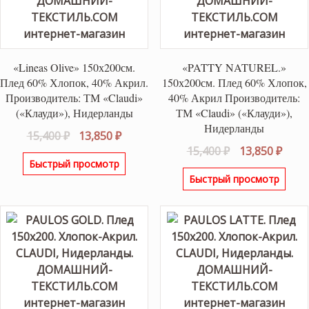
«Lineas Olive» 150х200см.
«PATTY NATUREL.»
Плед 60% Хлопок, 40% Акрил.
150х200см. Плед 60% Хлопок,
Производитель: ТМ «Claudi»
40% Акрил Производитель:
(«Клауди»), Нидерланды
ТМ «Claudi» («Клауди»),
Нидерланды
Первоначальная
Текущая
15,400
₽
13,850
₽
Первоначаль
Теку
15,400
₽
13,850
₽
цена
цена:
Быстрый просмотр
цена
цена
составляла
13,850 ₽.
Быстрый просмотр
составляла
13,85
15,400 ₽.
15,400 ₽.