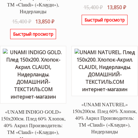
ТМ «Claudi» («Клауди»),
Первоначаль
Теку
15,400
₽
13,850
₽
Нидерланды
цена
цена
Быстрый просмотр
Первоначальная
Текущая
15,400
₽
13,850
₽
составляла
13,85
цена
цена:
15,400 ₽.
Быстрый просмотр
составляла
13,850 ₽.
15,400 ₽.
«UNAMI NATUREL»
150х200см. Плед 60% Хлопок,
«UNAMI INDIGO GOLD»
40% Акрил Производитель:
150х200см. Плед 60% Хлопок,
ТМ «Claudi» («Клауди»),
40% Акрил Производитель:
Нидерланды
ТМ «Claudi» («Клауди»),