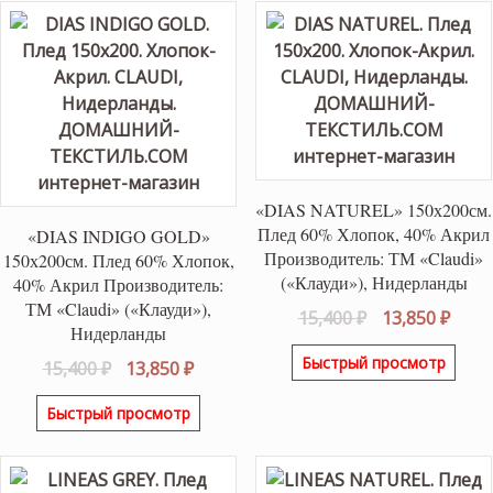
«DIAS NATUREL» 150х200см.
Плед 60% Хлопок, 40% Акрил
«DIAS INDIGO GOLD»
Производитель: ТМ «Claudi»
150х200см. Плед 60% Хлопок,
(«Клауди»), Нидерланды
40% Акрил Производитель:
ТМ «Claudi» («Клауди»),
Первоначаль
Теку
15,400
₽
13,850
₽
Нидерланды
цена
цена
Быстрый просмотр
Первоначальная
Текущая
15,400
₽
13,850
₽
составляла
13,85
цена
цена:
15,400 ₽.
Быстрый просмотр
составляла
13,850 ₽.
15,400 ₽.