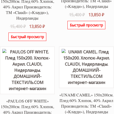
Производитель: ТМ «Claudi»
150х200см. Плед 60% Хлопок,
(«Клауди»), Нидерланды
40% Акрил Производитель:
ТМ «Claudi» («Клауди»),
Первоначаль
Теку
15,400
₽
13,850
₽
Нидерланды
цена
цена
Быстрый просмотр
Первоначальная
Текущая
15,400
₽
13,850
₽
составляла
13,85
цена
цена:
15,400 ₽.
Быстрый просмотр
составляла
13,850 ₽.
15,400 ₽.
«UNAMI CAMEL» 150х200см.
Плед 60% Хлопок, 40% Акрил
«PAULOS OFF WHITE»
Производитель: ТМ «Claudi»
150х200см. Плед 60% Хлопок,
(«Клауди»), Нидерланды
40% Акрил Производитель: