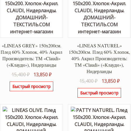
«LINEAS GREY» 150х200см.
«LINEAS NATUREL»
Плед 60% Хлопок, 40% Акрил
150х200см. Плед 60% Хлопок,
Производитель: ТМ «Claudi»
40% Акрил Производитель:
(«Клауди»), Нидерланды
ТМ «Claudi» («Клауди»),
Нидерланды
Первоначальная
Текущая
15,400
₽
13,850
₽
Первоначаль
Теку
15,400
₽
13,850
₽
цена
цена:
Быстрый просмотр
цена
цена
составляла
13,850 ₽.
Быстрый просмотр
составляла
13,85
15,400 ₽.
15,400 ₽.