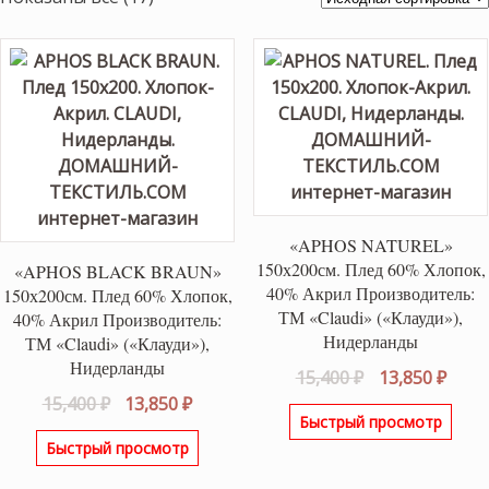
«APHOS NATUREL»
150х200см. Плед 60% Хлопок,
«APHOS BLACK BRAUN»
40% Акрил Производитель:
150х200см. Плед 60% Хлопок,
ТМ «Claudi» («Клауди»),
40% Акрил Производитель:
Нидерланды
ТМ «Claudi» («Клауди»),
Нидерланды
Первоначаль
Теку
15,400
₽
13,850
₽
Первоначальная
Текущая
цена
цена
15,400
₽
13,850
₽
Быстрый просмотр
цена
цена:
составляла
13,85
Быстрый просмотр
составляла
13,850 ₽.
15,400 ₽.
15,400 ₽.