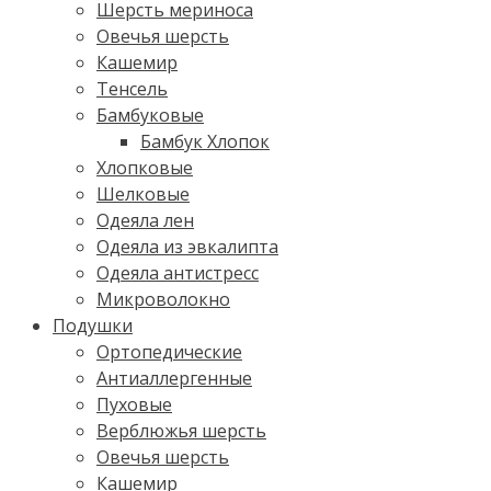
Шерсть мериноса
Овечья шерсть
Кашемир
Тенсель
Бамбуковые
Бамбук Хлопок
Хлопковые
Шелковые
Одеяла лен
Одеяла из эвкалипта
Одеяла антистресс
Микроволокно
Подушки
Ортопедические
Антиаллергенные
Пуховые
Верблюжья шерсть
Овечья шерсть
Кашемир