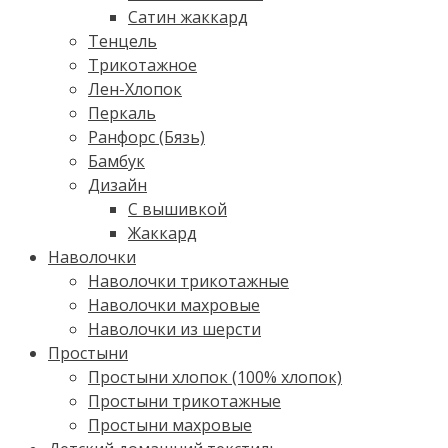
Сатин жаккард
Тенцель
Трикотажное
Лен-Хлопок
Перкаль
Ранфорс (Бязь)
Бамбук
Дизайн
С вышивкой
Жаккард
Наволочки
Наволочки трикотажные
Наволочки махровые
Наволочки из шерсти
Простыни
Простыни хлопок (100% хлопок)
Простыни трикотажные
Простыни махровые