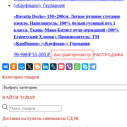
«Bavaria Decke» 150×200см. Легкое пуховое стеганое
одеяло. Наполнитель: 100% белый гусиный пух 1
класса. Ткань: Мако-Батист пухо-держащий (100%
Египетский Хлопок). Производитель: ТМ
«Kauffmann» («Кауфман»), Германия
Первоначальная
Текущая
70,100
₽
55,000
₽
РАСПРОДАЖА
Быстрый просмотр
цена
цена:
составляла
55,000 ₽.
70,100 ₽.
Категории товаров
НАЙТИ ТОВАР
Поиск
товаров
Доставка на пункты самовывоза СДЭК