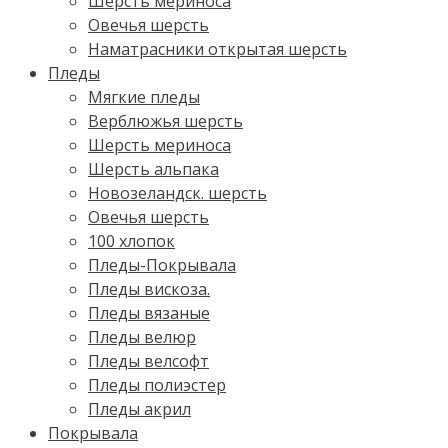
Шерсть мериноса
Овечья шерсть
Наматрасники открытая шерсть
Пледы
Мягкие пледы
Верблюжья шерсть
Шерсть мериноса
Шерсть альпака
Новозеландск. шерсть
Овечья шерсть
100 хлопок
Пледы-Покрывала
Пледы вискоза.
Пледы вязаные
Пледы велюр
Пледы велсофт
Пледы полиэстер
Пледы акрил
Покрывала