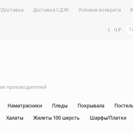
/Доставка
Доставка СДЭК
Условия возврата
0
₽
Т
ших производителей
Наматрасники
Пледы
Покрывала
Постел
Халаты
Жилеты 100 шерсть
Шарфы/Платки